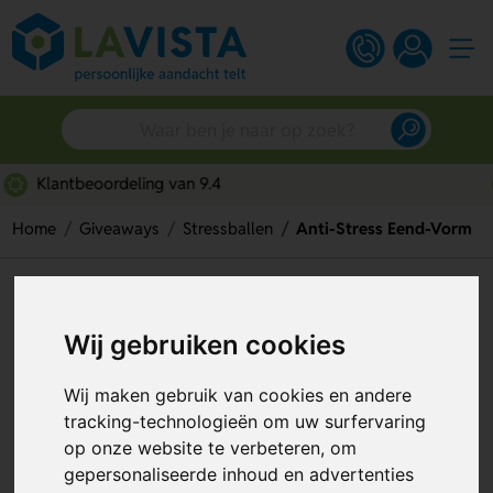
Snelle persoonlijke service
Home
Giveaways
Stressballen
Anti-Stress Eend-Vorm
Anti-Stress Eend-Vorm
Wij gebruiken cookies
Artikelnummer:
206773
Wij maken gebruik van cookies en andere
tracking-technologieën om uw surfervaring
op onze website te verbeteren, om
gepersonaliseerde inhoud en advertenties