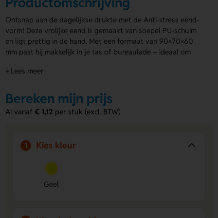
Productomschrijving
Ontsnap aan de dagelijkse drukte met de Anti-stress eend-
vorm! Deze vrolijke eend is gemaakt van soepel PU-schuim
en ligt prettig in de hand. Met een formaat van 90×70×60
mm past hij makkelijk in je tas of bureaulade – ideaal om
altijd binnen handbereik te hebben. De klassiek gele kleur
+ Lees meer
geeft meteen een oppepper en zorgt voor herkenning én
een glimlach. Laat de borst bedrukken met je logo, naam of
creatief ontwerp. Deze
Bereken mijn prijs
bedrukte stressballen
zijn perfect
voor een speelse promotie of een origineel cadeautje.
Al vanaf
€ 1,12
per stuk (excl. BTW)
Let op: Bedrukking op stressballen is nooit slijtvast.
Kies kleur
1
Geel