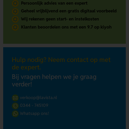
Persoonlijk advies van een expert
Geheel vrijblijvend een gratis digitaal voorbeeld
Wij rekenen geen start- en instelkosten
Klanten beoordelen ons met een 9.7 op kiyoh
Hulp nodig? Neem contact op met
de expert.
Bij vragen helpen we je graag
verder!
verkoop@lavista.nl
0344 - 745109
Whatsapp ons!