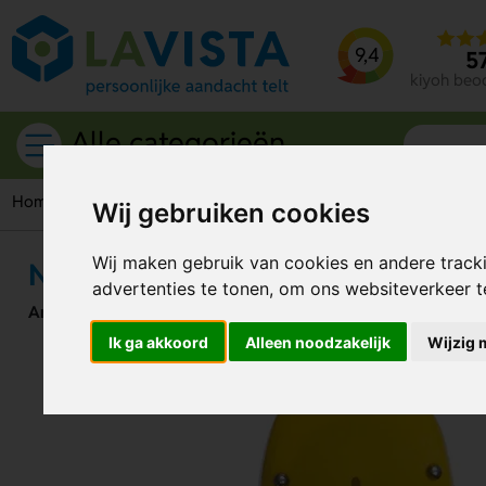
9,4
5
kiyoh beo
Alle categorieën
Home
Overige
Houten klompjes
Nijntje klomp spaarpot
Wij gebruiken cookies
Wij maken gebruik van cookies en andere track
Nijntje klomp spaarpot
advertenties te tonen, om ons websiteverkeer 
Artikelnummer:
208990
Ik ga akkoord
Alleen noodzakelijk
Wijzig 