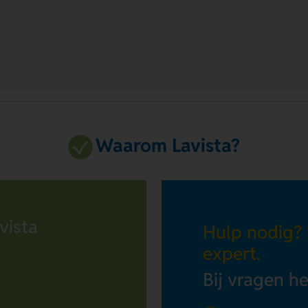
Waarom Lavista?
vista
Hulp nodig?
expert.
Bij vragen h