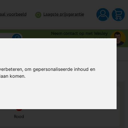
taal voorbeeld
Laagste prijsgarantie
Neem contact op met Wesley
0344 - 745109
verbeteren, om gepersonaliseerde inhoud en
s
Prijs op aanvraag
ndaan komen.
Rood