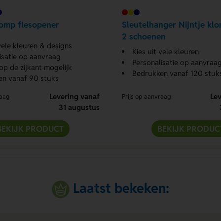
omp flesopener
Sleutelhanger Nijntje kl
2 schoenen
 vele kleuren & designs
Kies uit vele kleuren
isatie op aanvraag
Personalisatie op aanvraa
p de zijkant mogelijk
Bedrukken vanaf 120 stuk
en vanaf 90 stuks
Levering vanaf
Lev
raag
Prijs op aanvraag
31 augustus
BEKIJK PRODUCT
BEKIJK PRODUC
Laatst bekeken: