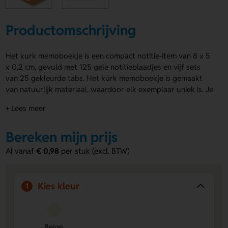
Productomschrijving
Het kurk memoboekje is een compact notitie-item van 8 x 5
x 0,2 cm, gevuld met 125 gele notitieblaadjes en vijf sets
van 25 gekleurde tabs. Het kurk memoboekje is gemaakt
van natuurlijk materiaal, waardoor elk exemplaar uniek is. Je
kunt het boekje bedrukken of graveren op de voorzijde, het
+ Lees meer
flapje én de achterkant. Ideaal voor dagelijks gebruik of als
duurzaam relatiegeschenk.
Bereken mijn prijs
Voordelen van de kurk memoboekje
Al vanaf
€ 0,98
per stuk (excl. BTW)
Compact formaat
– Past in elke tas of bureaulade en is
altijd binnen handbereik.
Veelzijdig gebruik
– Inclusief 125 notities en 125
Kies kleur
1
gekleurde tabs voor organiseren en markeren.
Natuurlijk materiaal
– Gemaakt van kurk, een
duurzaam en uniek materiaal met karakter.
Meerdere bedrukkingsopties
– Voorzie de voorkant,
Beige