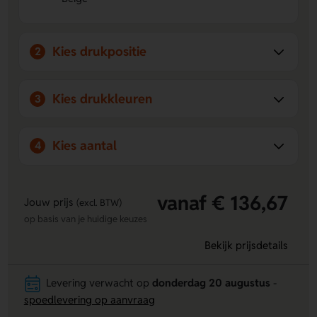
het flapje en de achterkant van jouw eigen ontwerp.
Kies drukpositie
2
Kies drukkleuren
3
Kies aantal
4
vanaf € 136,67
Jouw prijs
(excl. BTW)
op basis van je huidige keuzes
Bekijk prijsdetails
Levering verwacht op
donderdag 20 augustus
-
spoedlevering op aanvraag