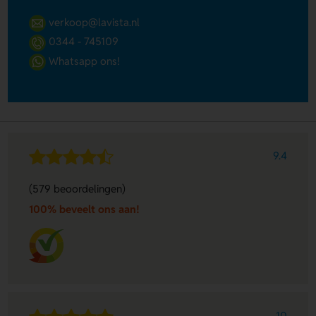
verkoop@lavista.nl
0344 - 745109
Whatsapp ons!
9.4
(579 beoordelingen)
100% beveelt ons aan!
10