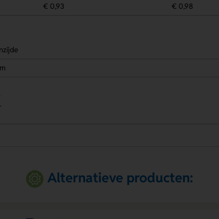
€ 0,93
€ 0,98
nzijde
em
.
.
Alternatieve producten: