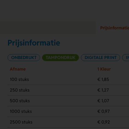
Prijsinformati
Prijsinformatie
ONBEDRUKT
TAMPONDRUK
DIGITALE PRINT
I
Afname
1 Kleur
100 stuks
€ 1,85
250 stuks
€ 1,27
500 stuks
€ 1,07
1000 stuks
€ 0,97
2500 stuks
€ 0,92