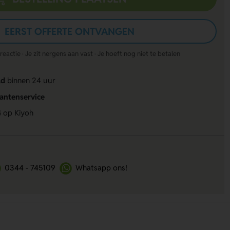
EERST OFFERTE ONTVANGEN
actie · Je zit nergens aan vast · Je hoeft nog niet te betalen
ld
binnen 24 uur
lantenservice
4
op Kiyoh
0344 - 745109
Whatsapp ons!