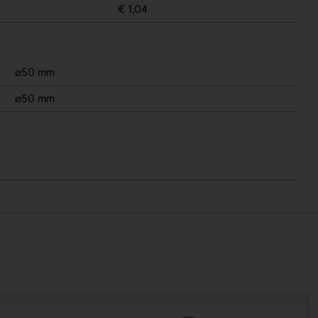
€ 1,04
⌀50 mm
⌀50 mm