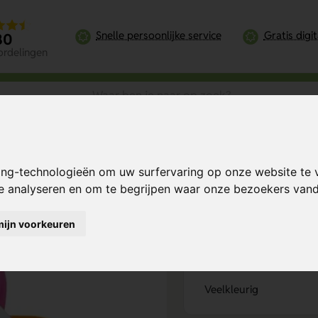
Snelle persoonlijke service
Gratis digi
80
ordelingen
erkleurig
ing-technologieën om uw surfervaring op onze website te 
Bereken mijn prij
te analyseren en om te begrijpen waar onze bezoekers va
mijn voorkeuren
Kies kleur
1
Veelkleurig