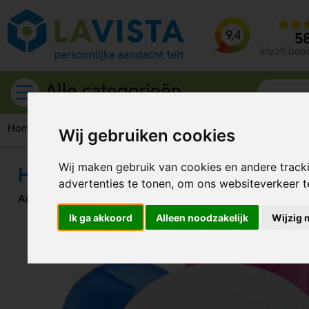
9,4
5
kiyoh beo
Alle categorieën
Home
Schrijfwaren
Markeerstiften
Hindal Highligther Me
Wij gebruiken cookies
Wij maken gebruik van cookies en andere track
Hindal Highligther Meerkleurig
advertenties te tonen, om ons websiteverkeer 
Artikelnummer:
257139
Ik ga akkoord
Alleen noodzakelijk
Wijzig 