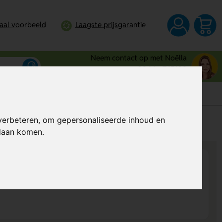
taal voorbeeld
Laagste prijsgarantie
Neem contact op met Noëlla
0344 - 745109
verbeteren, om gepersonaliseerde inhoud en
s
Al vanaf
€ 0,87
per stuk (excl. BTW)
ndaan komen.