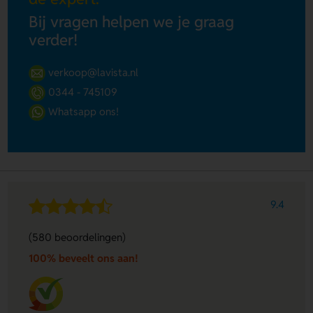
Bij vragen helpen we je graag
verder!
verkoop@lavista.nl
0344 - 745109
Whatsapp ons!
9.4
(580 beoordelingen)
100% beveelt ons aan!