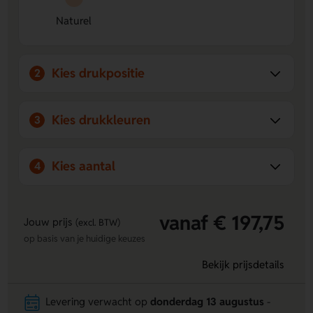
makkelijk overal mee naartoe.
Naturel
Herbruikbaar in naturel
- De natuurlijke uitstraling past
bij veel momenten en is fijn voor dagelijks gebruik.
Kies drukpositie
2
Kies drukkleuren
3
Kies aantal
4
vanaf € 197,75
Jouw prijs
(excl. BTW)
op basis van je huidige keuzes
Bekijk prijsdetails
Levering verwacht op
donderdag 13 augustus
-