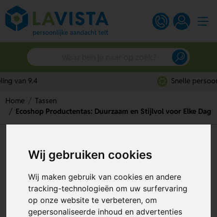
Snelle persoonlijke service
Home
Tassen
Ecoshop Productentas: Duurzaam en Stijlvol voor Elke Dag
Ecoshop Productentas:
Wij gebruiken cookies
Duurzaam en Stijlvol voor Elke
Dag
Wij maken gebruik van cookies en andere
tracking-technologieën om uw surfervaring
Artikelnummer:
257385
op onze website te verbeteren, om
gepersonaliseerde inhoud en advertenties