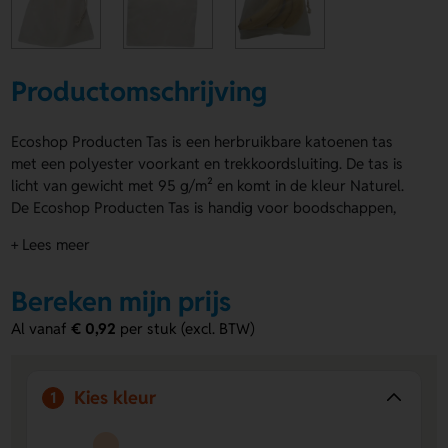
Productomschrijving
Ecoshop Producten Tas is een herbruikbare katoenen tas
met een polyester voorkant en trekkoordsluiting. De tas is
licht van gewicht met 95 g/m² en komt in de kleur Naturel.
De Ecoshop Producten Tas is handig voor boodschappen,
giveaways en events. Achterzijde is geschikt voor het
+ Lees meer
aanbrengen van een logo, naam of eigen ontwerp. Zo maak
je hem helemaal van jou. Bestel of vraag een prijs op.
Bereken mijn prijs
Voordelen van de Ecoshop Producten
Al vanaf
€ 0,92
per stuk (excl. BTW)
Tas
Geschikt voor personalisatie
- Laat op de achterzijde
eenvoudig een logo, naam of eigen ontwerp
Kies kleur
1
aanbrengen.
Licht en praktisch
- Met 95 g/m² neem je de tas