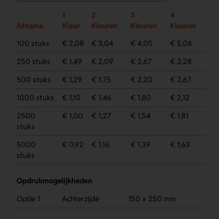
1
2
3
4
Afname
Kleur
Kleuren
Kleuren
Kleuren
100 stuks
€ 2,08
€ 3,04
€ 4,05
€ 5,06
250 stuks
€ 1,49
€ 2,09
€ 2,67
€ 3,28
500 stuks
€ 1,29
€ 1,75
€ 2,20
€ 2,67
1000 stuks
€ 1,10
€ 1,46
€ 1,80
€ 2,12
2500
€ 1,00
€ 1,27
€ 1,54
€ 1,81
stuks
5000
€ 0,92
€ 1,16
€ 1,39
€ 1,63
stuks
Opdrukmogelijkheden
Optie 1
Achterzijde
150 x 250 mm