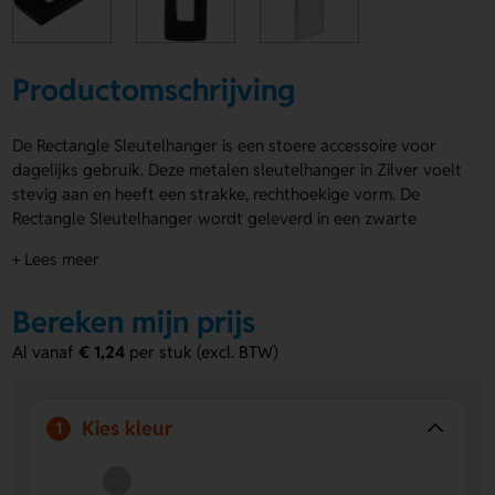
Productomschrijving
De Rectangle Sleutelhanger is een stoere accessoire voor
dagelijks gebruik. Deze metalen sleutelhanger in Zilver voelt
stevig aan en heeft een strakke, rechthoekige vorm. De
Rectangle Sleutelhanger wordt geleverd in een zwarte
geschenkverpakking, dus ook leuk om cadeau te geven. Laat
+ Lees meer
hem personaliseren met een logo, naam of eigen ontwerp op
de Voorzijde of Achterzijde. Zo maak je er iets unieks van.
Bereken mijn prijs
Bestel of vraag een prijs op.
Al vanaf
€ 1,24
per stuk (excl. BTW)
Voordelen van de Rectangle
Sleutelhanger
Ruimte voor personalisatie
Voeg een logo, naam of
Kies kleur
1
eigen ontwerp toe op de Voorzijde of Achterzijde.
Stevig metaal
Gemaakt van metaal en daardoor
geschikt voor dagelijks gebruik.