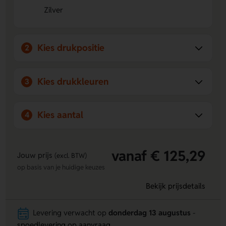
Zilver
Inclusief geschenkverpakking
Geleverd in een zwarte
doos, dus direct klaar om te geven.
Kies drukpositie
2
Kies drukkleuren
3
Kies aantal
4
vanaf € 125,29
Jouw prijs
(excl. BTW)
op basis van je huidige keuzes
Bekijk prijsdetails
Levering verwacht op
donderdag 13 augustus
-
spoedlevering op aanvraag