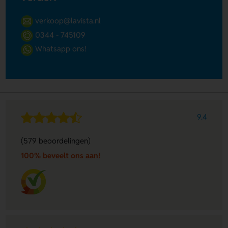
verkoop@lavista.nl
0344 - 745109
Whatsapp ons!
9.4
(579 beoordelingen)
100% beveelt ons aan!