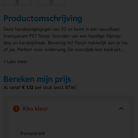
Productomschrijving
Deze handreinigingsgel van 30 ml komt in een navulbaar,
transparant PET flesje. Voorzien van een handige fliptop-
dop en karabijnhaak. Bevestig het flesje makkelijk aan je tas
of jas. Perfect voor onderweg. De voorzijde kan bedrukt
worden met een logo, naam of eigen ontwerp. Op de
+ Lees meer
achterzijde staat informatie over de inhoud.
Bedrukte
handgel
zorgt voor zichtbaarheid van jouw merk.
Bereken mijn prijs
Al vanaf
€ 1,12
per stuk (excl. BTW)
Kies kleur
1
Transparant