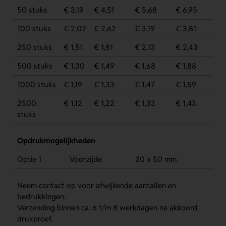
50 stuks
€ 3,19
€ 4,51
€ 5,68
€ 6,95
100 stuks
€ 2,02
€ 2,62
€ 3,19
€ 3,81
250 stuks
€ 1,51
€ 1,81
€ 2,13
€ 2,43
500 stuks
€ 1,30
€ 1,49
€ 1,68
€ 1,88
1000 stuks
€ 1,19
€ 1,33
€ 1,47
€ 1,59
2500
€ 1,12
€ 1,22
€ 1,33
€ 1,43
stuks
Opdrukmogelijkheden
Optie 1
Voorzijde
20 x 50 mm
Neem contact op voor afwijkende aantallen en
bedrukkingen.
Verzending binnen ca. 6 t/m 8 werkdagen na akkoord
drukproef.