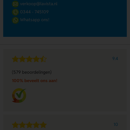
verkoop@lavista.nl
0344 - 745109
Whatsapp ons!
9.4
(579 beoordelingen)
100% beveelt ons aan!
10