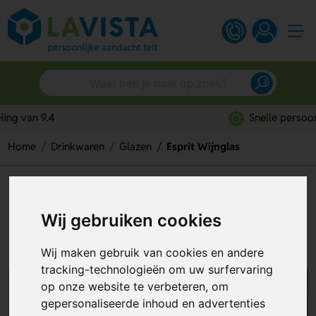
Snelle persoonlijke service
Home
Drinkwaren
Glazen
Esprit Wijnglas
Esprit Wijnglas
Wij gebruiken cookies
Artikelnummer:
275182
Wij maken gebruik van cookies en andere
tracking-technologieën om uw surfervaring
op onze website te verbeteren, om
gepersonaliseerde inhoud en advertenties