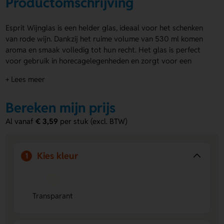
Productomschrijving
Esprit Wijnglas is een helder glas, ideaal voor het schenken
van rode wijn. Dankzij het ruime volume van 530 ml komen
aroma en smaak volledig tot hun recht. Het glas is perfect
voor gebruik in horecagelegenheden en zorgt voor een
prettige drinkervaring. Je kunt de voor- en achterzijde van
+ Lees meer
het Esprit Wijnglas laten graveren met jouw eigen ontwerp.
Bestel snel en maak jouw wijnglas compleet met een eigen
Bereken mijn prijs
gravering.
Al vanaf
€ 3,59
per stuk (excl. BTW)
Voordelen van de Esprit Wijnglas
Gravering mogelijk:
Personaliseer het glas met een
logo of ontwerp naar keuze.
Kies kleur
1
Groot volume:
Met 530 ml biedt het glas volop ruimte
voor rode wijn.
Geschikt voor horeca:
Ideaal voor gebruik in
restaurants, cafés en tijdens evenementen.
Transparant