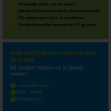
Persoonlijk advies van een expert
Geheel vrijblijvend een gratis digitaal voorbeeld
Wij rekenen geen start- en instelkosten
Klanten beoordelen ons met een 9.7 op kiyoh
Hulp nodig? Neem contact op met
de expert.
Bij vragen helpen we je graag
verder!
verkoop@lavista.nl
0344 - 745109
Whatsapp ons!