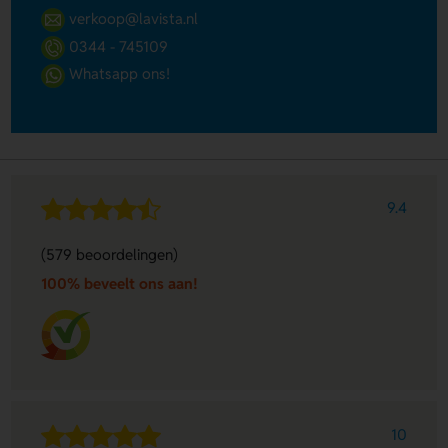
verkoop@lavista.nl
0344 - 745109
Whatsapp ons!
9.4
(579 beoordelingen)
100% beveelt ons aan!
10