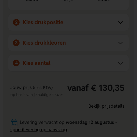
smartphone of tablet zonder de handschoenen uit te
trekken dankzij de speciale coating op drie vingers.
Milieuvriendelijk materiaal:
Gemaakt van RPET
Kies drukpositie
2
polyester, gerecycled materiaal dat bijdraagt aan een
duurzamere keuze.
Promotioneel aanpasbaar:
Beide handschoenen kunnen
Kies drukkleuren
3
bedrukt worden, ideaal voor branding of
relatiegeschenken.
Kies aantal
4
vanaf € 130,35
Jouw prijs
(excl. BTW)
op basis van je huidige keuzes
Bekijk prijsdetails
Levering verwacht op
woensdag 12 augustus
-
spoedlevering op aanvraag