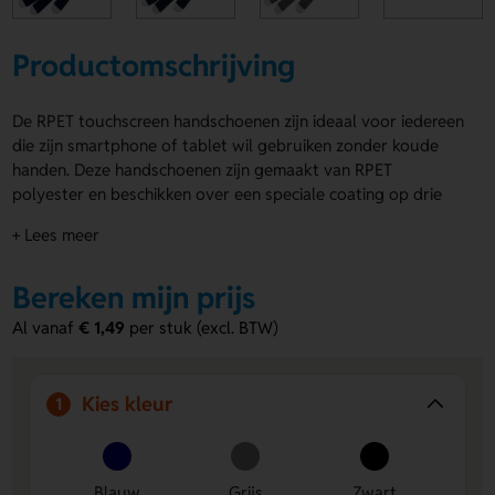
Productomschrijving
De RPET touchscreen handschoenen zijn ideaal voor iedereen
die zijn smartphone of tablet wil gebruiken zonder koude
handen. Deze handschoenen zijn gemaakt van RPET
polyester en beschikken over een speciale coating op drie
vingers. Hierdoor kun je je touchscreen gemakkelijk
+ Lees meer
bedienen zonder de handschoenen uit te trekken. De
handschoenen zijn verkrijgbaar in de kleuren grijs, zwart en
Bereken mijn prijs
donkerblauw, zodat er voor ieder wat wils is. Je kunt beide
handschoenen laten bedrukken
op de bovenkant, wat ze
Al vanaf
€ 1,49
per stuk (excl. BTW)
ideaal maakt voor promotionele doeleinden. Kies voor de
RPET touchscreen handschoenen en combineer
functionaliteit met stijl!
Kies kleur
1
Voordelen van de RPET touchscreen
handschoenen
Blauw
Grijs
Zwart
Gebruiksvriendelijk met touchscreen:
Bedien je