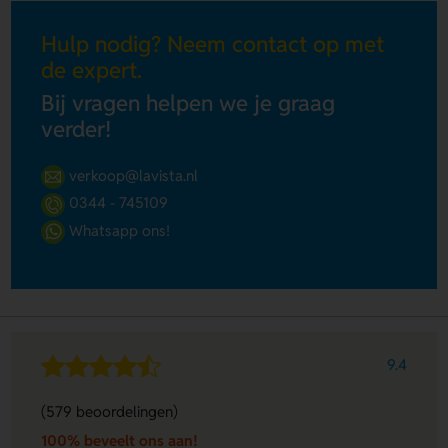
Hulp nodig? Neem contact op met
de expert.
Bij vragen helpen we je graag
verder!
verkoop@lavista.nl
0344 - 745109
Whatsapp ons!
9.4
(579 beoordelingen)
100% beveelt ons aan!