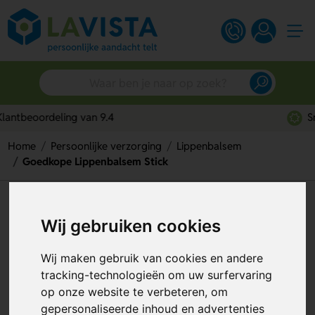
Snelle persoonlijke service
Home
Persoonlijke verzorging
Lippenbalsem
Goedkope Lippenbalsem Stick
Goedkope Lippenbalsem Stick
Wij gebruiken cookies
Artikelnummer:
278289
Wij maken gebruik van cookies en andere
tracking-technologieën om uw surfervaring
op onze website te verbeteren, om
gepersonaliseerde inhoud en advertenties