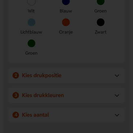
bedrukking af op jouw huisstijl.
Wit
Blauw
Groen
Lichtblauw
Oranje
Zwart
Groen
Kies drukpositie
2
Kies drukkleuren
3
Kies aantal
4