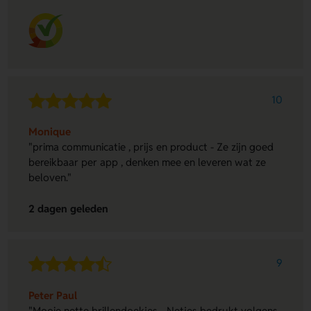
10
Monique
"prima communicatie , prijs en product - Ze zijn goed
bereikbaar per app , denken mee en leveren wat ze
beloven."
2 dagen geleden
9
Peter Paul
"Mooie nette brillendoekjes - Netjes bedrukt volgens