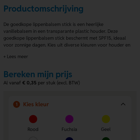
Productomschrijving
De goedkope lippenbalsem stick is een heerlijke
vanillebalsem in een transparante plastic houder. Deze
goedkope lippenbalsem stick beschermt met SPF15, ideaal
voor zonnige dagen. Kies uit diverse kleuren voor houder en
opdruk. Je kunt het product personaliseren met een
+ Lees meer
bedrukking op twee posities. Zo valt jouw boodschap altijd
op. De goedkope lippenbalsem stick is perfect als
Bereken mijn prijs
relatiegeschenk dat klanten blij maakt en dagelijks wordt
gebruikt. Bestel of vraag een prijs op.
Al vanaf
€ 0,35
per stuk (excl. BTW)
Voordelen van de goedkope
lippenbalsem stick
Kies kleur
1
Bescherming met SPF15
- Biedt dagelijkse bescherming
tegen de zon en droge lippen.
Personalisatie op 2 posities
- Zorgt voor maximale
Rood
Fuchsia
Geel
zichtbaarheid van jouw merk of boodschap.
Keuze uit diverse kleuren
- Stem de houder en