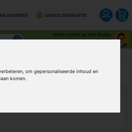
taal voorbeeld
Laagste prijsgarantie
Neem contact op met Boukje
0344 - 745109
verbeteren, om gepersonaliseerde inhoud en
s
Al vanaf
€ 14,98
per stuk (excl. BTW)
ndaan komen.