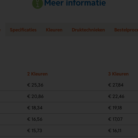
Meer informatie
e
Specificaties
Kleuren
Druktechnieken
Bestelproc
2 Kleuren
3 Kleuren
€ 25,36
€ 27,84
€ 20,86
€ 22,46
€ 18,34
€ 19,18
€ 16,56
€ 17,07
€ 15,73
€ 16,11