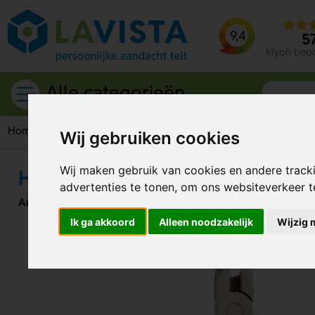
9,4
5
kiyoh beo
Alle categorieën
Home
Gereedschappen & tools
Multitools
Luxe multitoo
Wij gebruiken cookies
Wij maken gebruik van cookies en andere track
Houten multitool
advertenties te tonen, om ons websiteverkeer 
Artikelnummer:
279810
Ik ga akkoord
Alleen noodzakelijk
Wijzig 