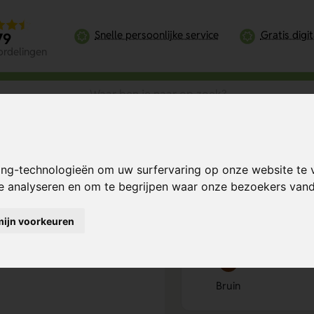
Snelle persoonlijke service
Gratis digi
79
ordelingen
ls
Houten multitool
ing-technologieën om uw surfervaring op onze website te 
Bereken mijn prij
te analyseren en om te begrijpen waar onze bezoekers va
mijn voorkeuren
Kies kleur
1
Bruin