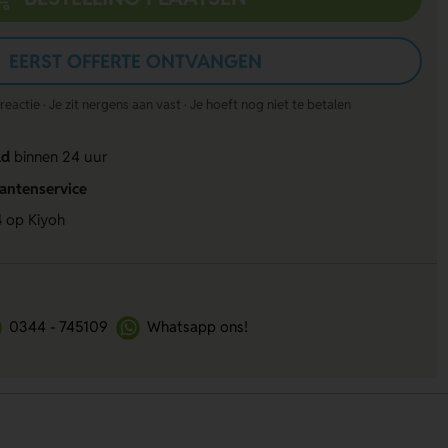
EERST OFFERTE ONTVANGEN
actie · Je zit nergens aan vast · Je hoeft nog niet te betalen
ld
binnen 24 uur
lantenservice
4
op Kiyoh
0344 - 745109
Whatsapp ons!