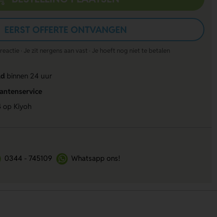
EERST OFFERTE ONTVANGEN
actie · Je zit nergens aan vast · Je hoeft nog niet te betalen
ld
binnen 24 uur
lantenservice
4
op Kiyoh
0344 - 745109
Whatsapp ons!