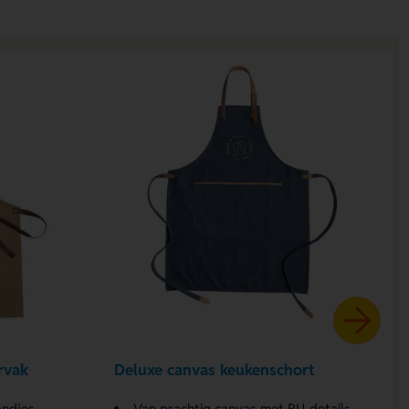
rvak
Deluxe canvas keukenschort
andjes
Van prachtig canvas met PU-details