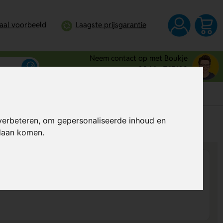
taal voorbeeld
Laagste prijsgarantie
Neem contact op met Boukje
0344 - 745109
verbeteren, om gepersonaliseerde inhoud en
s
Al vanaf
€ 11,54
per stuk (excl. BTW)
ndaan komen.