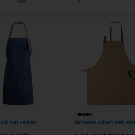
ort met vakken
Katoenen schort met voo
telbare bandjes
Met verstelbare lederen b