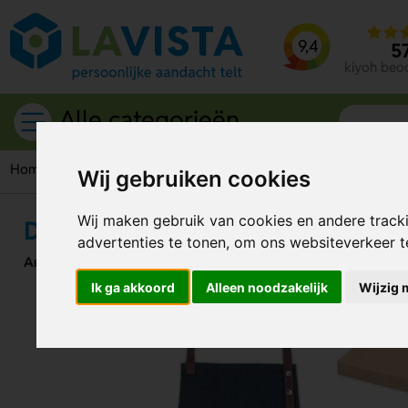
9,4
5
kiyoh beo
Alle categorieën
Home
Koken
Schorten
Luxe schorten
Denim schort
Wij gebruiken cookies
Wij maken gebruik van cookies en andere track
Denim schort
advertenties te tonen, om ons websiteverkeer 
Artikelnummer:
282630
Ik ga akkoord
Alleen noodzakelijk
Wijzig 