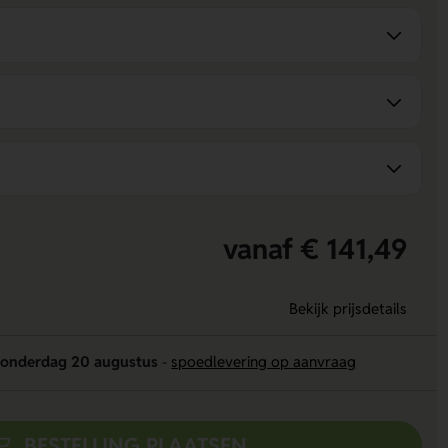
vanaf € 141,49
Bekijk prijsdetails
onderdag 20 augustus
-
spoedlevering op aanvraag
BESTELLING PLAATSEN