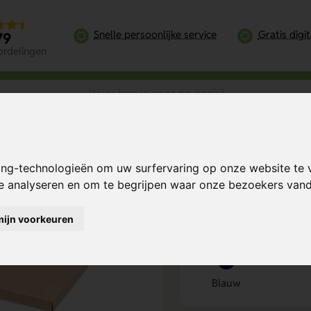
Snelle persoonlijke service
Gratis digi
79
ordelingen
ing-technologieën om uw surfervaring op onze website te 
Bereken mijn prij
te analyseren en om te begrijpen waar onze bezoekers va
mijn voorkeuren
Kies kleur
1
Blauw