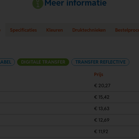
Meer informatie
e
Specificaties
Kleuren
Druktechnieken
Bestelproc
LABEL
DIGITALE TRANSFER
TRANSFER REFLECTIVE
Prijs
€ 20,27
€ 15,42
€ 13,63
€ 12,69
€ 11,92