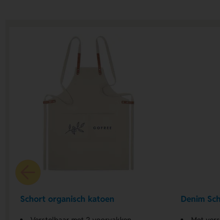
Schort organisch katoen
Denim Sch
Verstelbaar met 2 voorvakken
Met vers