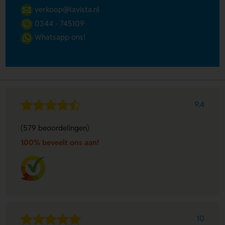
verkoop@lavista.nl
0344 - 745109
Whatsapp ons!
9.4
(579 beoordelingen)
100% beveelt ons aan!
10