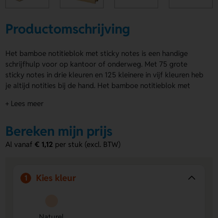
Productomschrijving
Het bamboe notitieblok met sticky notes is een handige
schrijfhulp voor op kantoor of onderweg. Met 75 grote
sticky notes in drie kleuren en 125 kleinere in vijf kleuren heb
je altijd notities bij de hand. Het bamboe notitieblok met
sticky notes heeft een stevige spiraalbinding en een omslag
+ Lees meer
van echt bamboe. Laat de voor- en achterkant bedrukken of
graveren met jouw eigen ontwerp voor een prachtige
Bereken mijn prijs
uitstraling.
Al vanaf
€ 1,12
per stuk (excl. BTW)
Voordelen van de bamboe notitieblok
met sticky notes
Veel schrijfruimte
– In totaal 200 zelfklevende notities
Kies kleur
1
in verschillende kleuren en formaten.
Spiraalbinding voor makkelijk gebruik
– Bladeren,
openslaan en noteren gaat soepel dankzij de ringband.
Naturel
Te bedrukken of graveren
– Voorzie de kaft van jouw