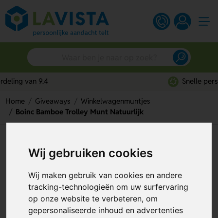
Snelle persoonlijke service
Home
Giveaways
Winkelwagenmuntjes
Boinc Bamboe Trolley Munt Natuurlijk
Boinc Bamboe Trolley Munt
Wij gebruiken cookies
Natuurlijk
Wij maken gebruik van cookies en andere
Artikelnummer:
291592
tracking-technologieën om uw surfervaring
op onze website te verbeteren, om
gepersonaliseerde inhoud en advertenties