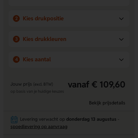
munt eenvoudig in elke standaard winkelwagenhouder,
altijd bij de hand.
Kies drukpositie
2
Kies drukkleuren
3
Kies aantal
4
vanaf € 109,60
Jouw prijs
(excl. BTW)
op basis van je huidige keuzes
Bekijk prijsdetails
Levering verwacht op
donderdag 13 augustus
-
spoedlevering op aanvraag