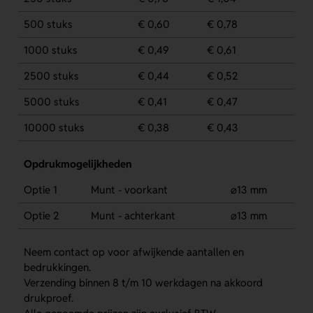
500 stuks
€ 0,60
€ 0,78
1000 stuks
€ 0,49
€ 0,61
2500 stuks
€ 0,44
€ 0,52
5000 stuks
€ 0,41
€ 0,47
10000 stuks
€ 0,38
€ 0,43
Opdrukmogelijkheden
Optie 1
Munt - voorkant
⌀13 mm
Optie 2
Munt - achterkant
⌀13 mm
Neem contact op voor afwijkende aantallen en
bedrukkingen.
Verzending binnen 8 t/m 10 werkdagen na akkoord
drukproef.