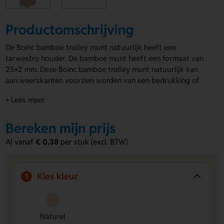
Productomschrijving
De Boinc bamboe trolley munt natuurlijk heeft een
tarwestro houder. De bamboe munt heeft een formaat van
25×2 mm. Deze Boinc bamboe trolley munt natuurlijk kan
aan weerskanten voorzien worden van een bedrukking of
gravering. Laat deze
winkelwagenmuntjes bedrukken
en
+ Lees meer
breng je merk op een handige manier onder de aandacht.
Voordelen van de Boinc bamboe trolley
Bereken mijn prijs
munt
Al vanaf
€ 0,38
per stuk (excl. BTW)
Duurzaam en milieuvriendelijk:
Gemaakt van bamboe
en tarwestro, een natuurlijk materiaal dat beter is voor
het milieu.
Kies kleur
1
Bedrukking of gravering mogelijk:
Personaliseer de
munt aan beide kanten om je merk effectief onder de
aandacht te brengen.
Compact en praktisch formaat:
Naturel
Met 25×2 mm past de