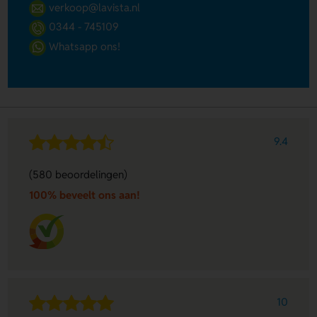
verkoop@lavista.nl
0344 - 745109
Whatsapp ons!
9.4
(580 beoordelingen)
100% beveelt ons aan!
10