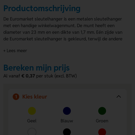
Productomschrijving
De Euromarket sleutelhanger is een metalen sleutelhanger
met een handige winkelwagenmunt. De munt heeft een
diameter van 23 mm en een dikte van 1,7 mm. Eén zijde van
de Euromarket sleutelhanger is gekleurd, terwijl de andere
kant een gegraveerd winkelwagentje toont. Je kunt de
+ Lees meer
gekleurde zijde van de
winkelwagenmuntjes bedrukken
met
jouw logo of boodschap.
Bereken mijn prijs
Voordelen van de Euromarket
Al vanaf
€ 0,37
per stuk (excl. BTW)
sleutelhanger
Personalisatie mogelijk:
Bedruk de gekleurde zijde met
jouw logo of boodschap voor extra zichtbaarheid.
Kies kleur
1
Handig in gebruik:
Altijd een winkelwagenmunt bij de
hand voor makkelijk boodschappen doen.
Duurzaam ontwerp:
Gemaakt van stevig metaal met
een gegraveerd winkelwagentje dat lang meegaat.
Geel
Blauw
Groen