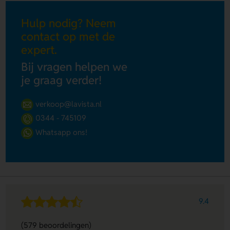
Hulp nodig? Neem
contact op met de
expert.
Bij vragen helpen we
je graag verder!
verkoop@lavista.nl
0344 - 745109
Whatsapp ons!
9.4
(579 beoordelingen)