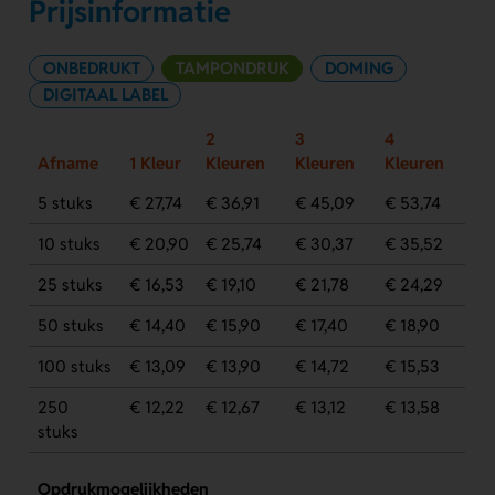
Prijsinformatie
ONBEDRUKT
TAMPONDRUK
DOMING
DIGITAAL LABEL
2
3
4
Afname
1 Kleur
Kleuren
Kleuren
Kleuren
5 stuks
€ 27,74
€ 36,91
€ 45,09
€ 53,74
10 stuks
€ 20,90
€ 25,74
€ 30,37
€ 35,52
25 stuks
€ 16,53
€ 19,10
€ 21,78
€ 24,29
50 stuks
€ 14,40
€ 15,90
€ 17,40
€ 18,90
100 stuks
€ 13,09
€ 13,90
€ 14,72
€ 15,53
250
€ 12,22
€ 12,67
€ 13,12
€ 13,58
stuks
Opdrukmogelijkheden