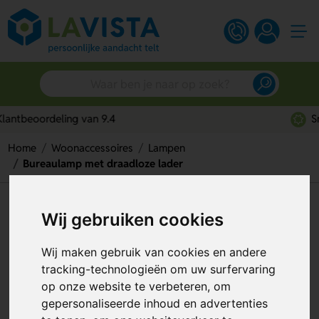
Snelle persoonlijke service
Home
Woonaccessoires
Lampen
Bureaulamp met draadloze lader
Bureaulamp met draadloze
Wij gebruiken cookies
lader
Wij maken gebruik van cookies en andere
Artikelnummer:
291892
tracking-technologieën om uw surfervaring
op onze website te verbeteren, om
gepersonaliseerde inhoud en advertenties