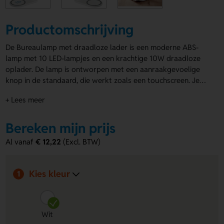
Productomschrijving
De Bureaulamp met draadloze lader is een moderne ABS-
lamp met 10 LED-lampjes en een krachtige 10W draadloze
oplader. De lamp is ontworpen met een aanraakgevoelige
knop in de standaard, die werkt zoals een touchscreen. Je
plaatst eenvoudig je mobiele apparaat op de standaard om
+ Lees meer
het snel op te laden (uitgang: DC 9V/1.1A). De lamp is
compatibel met de nieuwste Android-apparaten en iPhone®
8 en nieuwer. Deze lamp heeft een strakke witte kleur. Je
Bereken mijn prijs
kunt de
lampen laten bedrukken
op de voet, ook in full
Al vanaf
€ 12,22
(Excl. BTW)
colour. Maak indruk met dit functionele en stijlvolle
relatiegeschenk dat keer op keer in smaak valt!
Kies kleur
1
Wit