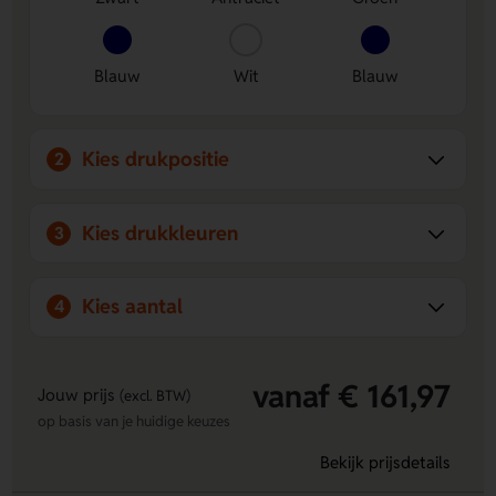
ideaal om altijd bij je te hebben.
Bedrukking mogelijk op meerdere posities
- Laat je
logo, naam of eigen ontwerp aanbrengen op de
Blauw
Wit
Blauw
Achterzijde of Voorzijde voor extra zichtbaarheid.
Kies drukpositie
2
Kies drukkleuren
3
Kies aantal
4
vanaf € 161,97
Jouw prijs
(excl. BTW)
op basis van je huidige keuzes
Bekijk prijsdetails