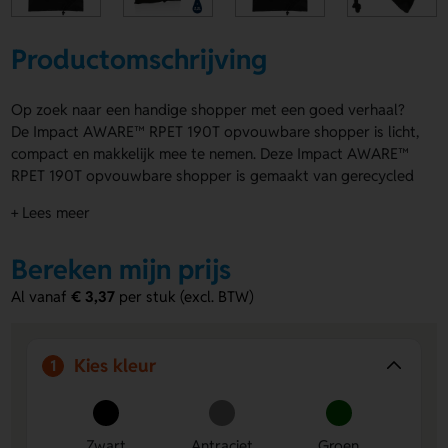
Productomschrijving
Op zoek naar een handige shopper met een goed verhaal?
De Impact AWARE™ RPET 190T opvouwbare shopper is licht,
compact en makkelijk mee te nemen. Deze Impact AWARE™
RPET 190T opvouwbare shopper is gemaakt van gerecycled
materiaal en gebruikt 3.8 PET flessen van 500 ml. Dankzij de
+ Lees meer
AWARE™ tracer weet je zeker dat het om echte gerecyclede
stoffen gaat. Verkrijgbaar in Zwart, Antraciet, Groen, Blauw
Bereken mijn prijs
en Wit. Laat je logo, naam of eigen ontwerp bedrukken op
de Achterzijde of Voorzijde. Bestel of vraag een prijs op.
Al vanaf
€ 3,37
per stuk (excl. BTW)
Voordelen van de Impact AWARE™
RPET 190T opvouwbare shopper
Kies kleur
1
Duurzaam en eerlijk
- Gemaakt met AWARE™ tracer,
zodat echte gerecyclede stoffen en waterbesparing
aantoonbaar zijn.
Zwart
Antraciet
Groen
Compact en lichtgewicht
- Makkelijk op te vouwen en