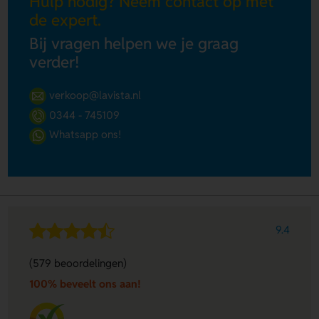
Hulp nodig? Neem contact op met
de expert.
Bij vragen helpen we je graag
verder!
verkoop@lavista.nl
0344 - 745109
Whatsapp ons!
9.4
(579 beoordelingen)
100% beveelt ons aan!