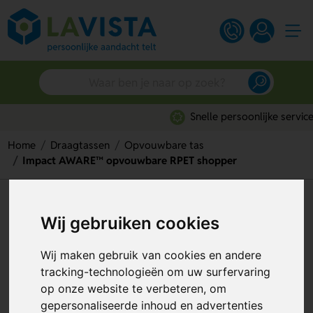
Snelle persoonlijke service
Home
Draagtassen
Opvouwbare tas
Impact AWARE™ opvouwbare RPET shopper
Impact AWARE™ opvouwbare
Wij gebruiken cookies
RPET shopper
Artikelnummer:
292984
Wij maken gebruik van cookies en andere
tracking-technologieën om uw surfervaring
op onze website te verbeteren, om
gepersonaliseerde inhoud en advertenties