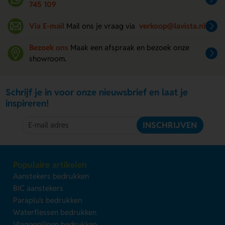
745 109
Via E-mail
Mail ons je vraag via
verkoop@lavista.nl
Bezoek ons
Maak een afspraak en bezoek onze
showroom.
Schrijf je in voor onze nieuwsbrief en laat je
inspireren!
INSCHRIJVEN
Populaire artikelen
Aanstekers bedrukken
BIC aanstekers
Paraplu's bedrukken
Waterflessen bedrukken
Vlaggenlijnen bedrukken