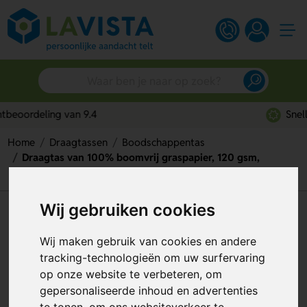
Snelle persoonlijke service
Home
Draagtassen
Boodschappentas
Draagtas van 100% boomvrij graspapier, 120 gsm,
180x90x230 mm.
Wij gebruiken cookies
Draagtas van 100% boomvrij
graspapier, 120 gsm,
Wij maken gebruik van cookies en andere
tracking-technologieën om uw surfervaring
180x90x230 mm.
op onze website te verbeteren, om
Artikelnummer:
295987
gepersonaliseerde inhoud en advertenties
te tonen, om ons websiteverkeer te