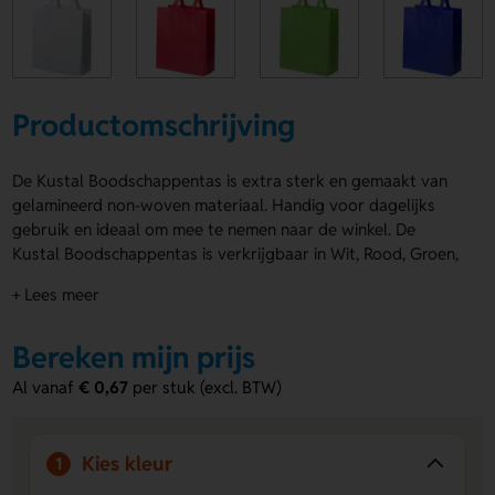
Productomschrijving
De Kustal Boodschappentas is extra sterk en gemaakt van
gelamineerd non-woven materiaal. Handig voor dagelijks
gebruik en ideaal om mee te nemen naar de winkel. De
Kustal Boodschappentas is verkrijgbaar in Wit, Rood, Groen,
Blauw, Zwart, Geel, Fuchsia en Oranje. Laat je logo, naam of
+ Lees meer
eigen ontwerp plaatsen op de Voorzijde of Achterzijde. Zo
maak je er in een handomdraai een opvallende tas van.
Bereken mijn prijs
Bestel of vraag een prijs op.
Al vanaf
€ 0,67
per stuk (excl. BTW)
Voordelen van de Kustal
Boodschappentas
Extra sterk materiaal
- Geschikt voor dagelijks gebruik
Kies kleur
1
en het dragen van boodschappen.