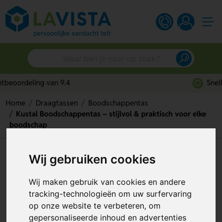
Snelle persoonlijke service
Home
Draagtassen
Boodschappentas
Kustal Boodschappentas – stijlvol & praktisch voor elke
boodschap
Kustal Boodschappentas –
Wij gebruiken cookies
stijlvol & praktisch voor elke
Wij maken gebruik van cookies en andere
boodschap
tracking-technologieën om uw surfervaring
op onze website te verbeteren, om
Artikelnummer:
129776
gepersonaliseerde inhoud en advertenties