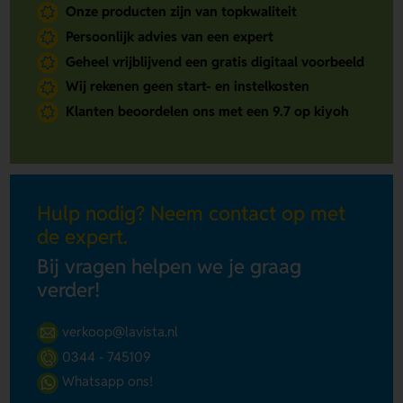
Onze producten zijn van topkwaliteit
Persoonlijk advies van een expert
Geheel vrijblijvend een gratis digitaal voorbeeld
Wij rekenen geen start- en instelkosten
Klanten beoordelen ons met een 9.7 op kiyoh
Hulp nodig? Neem contact op met
de expert.
Bij vragen helpen we je graag
verder!
verkoop@lavista.nl
0344 - 745109
Whatsapp ons!