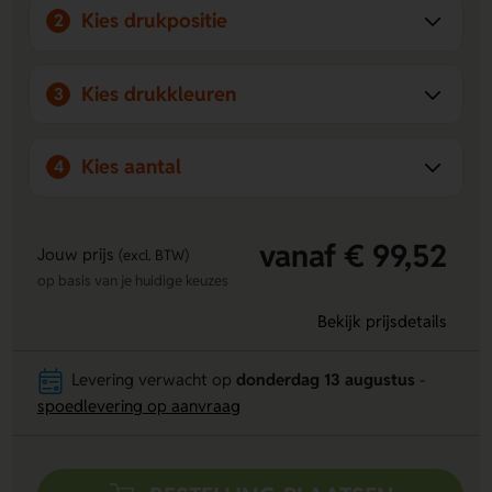
Personaliseerbaar geschenk:
De kurken stop kan
Kies drukpositie
2
bedrukt of gegraveerd worden, ideaal voor een uniek
en persoonlijk cadeau.
Kies drukkleuren
3
Kies aantal
4
vanaf € 99,52
Jouw prijs
(excl. BTW)
op basis van je huidige keuzes
Bekijk prijsdetails
Levering verwacht op
donderdag 13 augustus
-
spoedlevering op aanvraag