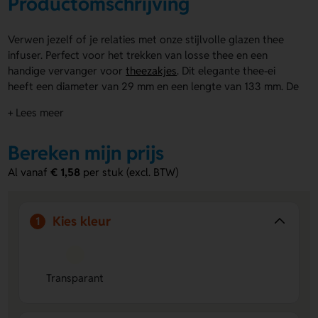
Productomschrijving
Verwen jezelf of je relaties met onze stijlvolle glazen thee
infuser. Perfect voor het trekken van losse thee en een
handige vervanger voor
theezakjes
. Dit elegante thee-ei
heeft een diameter van 29 mm en een lengte van 133 mm. De
glazen constructie biedt een prachtig zicht op het trekken
+ Lees meer
van de thee. De natuurkurken stop voegt een warme,
natuurlijke touch toe. De glazen thee infuser kan
Bereken mijn prijs
gepersonaliseerd worden met een opdruk of gravure op de
kurken dop. Maak indruk met dit praktische en esthetische
Al vanaf
€ 1,58
per stuk (excl. BTW)
geschenk. Ideaal voor elk theemoment!
Voordelen van de glazen thee infuser
Kies kleur
1
Elegant design:
De glazen constructie laat het trekken
van de thee prachtig zien, waardoor elk theemoment
extra speciaal wordt.
Praktisch en duurzaam:
Herbruikbare infuser vervangt
Transparant
theezakjes en is eenvoudig schoon te maken voor
dagelijks gebruik.