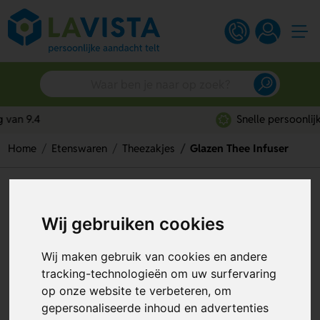
Snelle persoonlijke service
Home
Etenswaren
Theezakjes
Glazen Thee Infuser
Glazen Thee Infuser
Wij gebruiken cookies
Artikelnummer:
307513
Wij maken gebruik van cookies en andere
tracking-technologieën om uw surfervaring
op onze website te verbeteren, om
gepersonaliseerde inhoud en advertenties