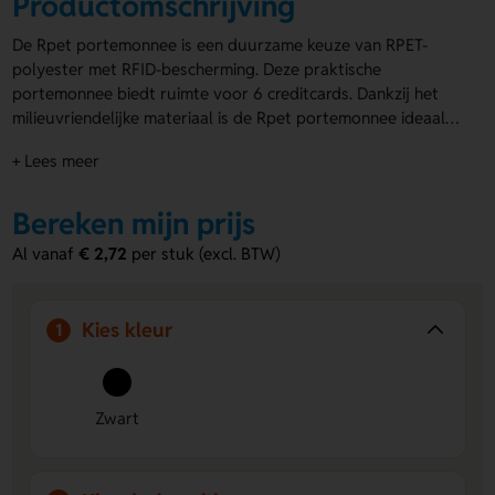
Productomschrijving
De Rpet portemonnee is een duurzame keuze van RPET-
polyester met RFID-bescherming. Deze praktische
portemonnee biedt ruimte voor 6 creditcards. Dankzij het
milieuvriendelijke materiaal is de Rpet portemonnee ideaal
voor bewuste consumenten. Zowel de binnen- als
+ Lees meer
buitenkant kunnen volledig bedrukt worden. De
bedrukte
portemonnee
is een perfecte manier om je merk op een eco-
vriendelijke manier te promoten.
Bereken mijn prijs
Al vanaf
€ 2,72
per stuk (excl. BTW)
Kies kleur
1
Zwart