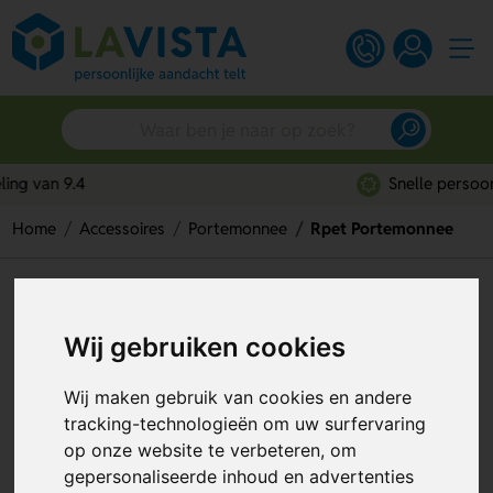
Snelle persoonlijke service
Home
Accessoires
Portemonnee
Rpet Portemonnee
Rpet Portemonnee
Artikelnummer:
307779
Wij gebruiken cookies
Wij maken gebruik van cookies en andere
tracking-technologieën om uw surfervaring
op onze website te verbeteren, om
gepersonaliseerde inhoud en advertenties