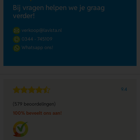
Bij vragen helpen we je graag
verder!
verkoop@lavista.nl
0344 - 745109
Whatsapp ons!
9.4
(579 beoordelingen)
100% beveelt ons aan!