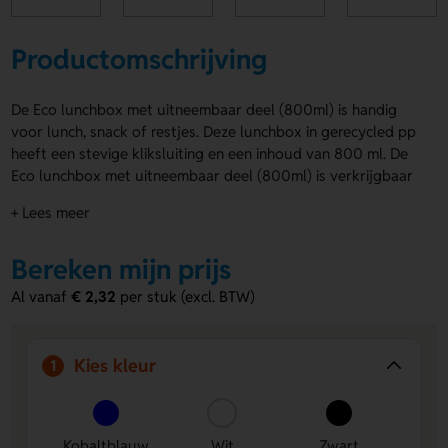
Productomschrijving
De Eco lunchbox met uitneembaar deel (800ml) is handig
voor lunch, snack of restjes. Deze lunchbox in gerecycled pp
heeft een stevige kliksluiting en een inhoud van 800 ml. De
Eco lunchbox met uitneembaar deel (800ml) is verkrijgbaar
in kobaltblauw, wit, zwart en rood. Op het deksel laat je
+ Lees meer
makkelijk een logo, naam of eigen ontwerp aanbrengen. Zo
maak je hem helemaal van jou. Bestel of vraag een prijs op.
Bereken mijn prijs
Voordelen van de Eco lunchbox met
Al vanaf
€ 2,32
per stuk (excl. BTW)
uitneembaar deel (800ml)
Handig uitneembaar deel
– zo houd je je eten lekker
overzichtelijk en apart.
Kies kleur
1
Ruimte voor jouw ontwerp
– op het deksel laat je een
logo, naam of eigen ontwerp aanbrengen.
Stevig en herbruikbaar
– gemaakt van gerecycled pp
Kobaltblauw
Wit
Zwart
met een praktische kliksluiting.