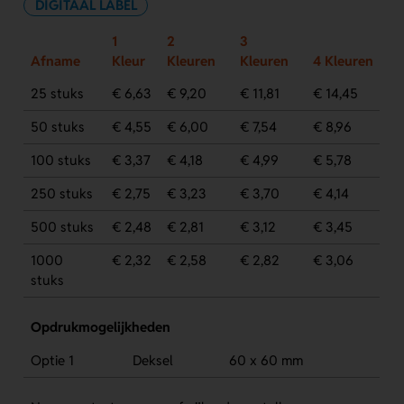
DIGITAAL LABEL
1
2
3
Afname
Kleur
Kleuren
Kleuren
4 Kleuren
25 stuks
€ 6,63
€ 9,20
€ 11,81
€ 14,45
50 stuks
€ 4,55
€ 6,00
€ 7,54
€ 8,96
100 stuks
€ 3,37
€ 4,18
€ 4,99
€ 5,78
250 stuks
€ 2,75
€ 3,23
€ 3,70
€ 4,14
500 stuks
€ 2,48
€ 2,81
€ 3,12
€ 3,45
1000
€ 2,32
€ 2,58
€ 2,82
€ 3,06
stuks
Opdrukmogelijkheden
Optie 1
Deksel
60 x 60 mm