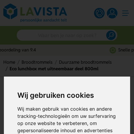
Snelle persoonlijke service
Home
Broodtrommels
Duurzame broodtrommels
Eco lunchbox met uitneembaar deel 800ml
Eco lunchbox met uitneembaar
Wij gebruiken cookies
deel 800ml
Artikelnummer:
312851
Wij maken gebruik van cookies en andere
tracking-technologieën om uw surfervaring
op onze website te verbeteren, om
gepersonaliseerde inhoud en advertenties