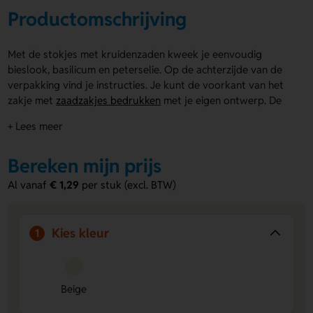
Productomschrijving
Met de stokjes met kruidenzaden kweek je eenvoudig
bieslook, basilicum en peterselie. Op de achterzijde van de
verpakking vind je instructies. Je kunt de voorkant van het
zakje met
zaadzakjes bedrukken
met je eigen ontwerp. De
stokjes met kruidenzaden worden gemaakt in de EU en zijn
+ Lees meer
leuk om te geven bij groene of culinaire campagnes.
Voordelen van de stokjes met
Bereken mijn prijs
kruidenzaden
Al vanaf
€ 1,29
per stuk (excl. BTW)
Bedrukbare voorkant:
Voeg je eigen ontwerp toe aan
de verpakking voor een passende uitstraling.
3 soorten kruiden:
Inclusief zaden voor bieslook,
Kies kleur
1
basilicum en peterselie.
Duidelijke instructies:
Op de achterkant staat precies
hoe je de kruiden zaait.
Beige