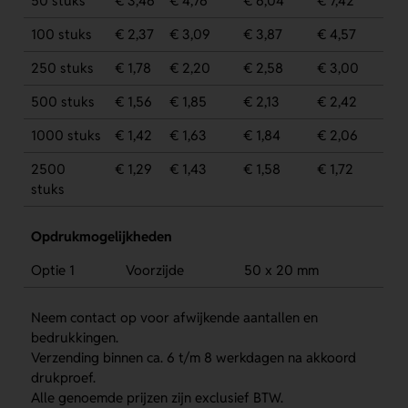
50 stuks
€ 3,46
€ 4,76
€ 6,04
€ 7,42
100 stuks
€ 2,37
€ 3,09
€ 3,87
€ 4,57
250 stuks
€ 1,78
€ 2,20
€ 2,58
€ 3,00
500 stuks
€ 1,56
€ 1,85
€ 2,13
€ 2,42
1000 stuks
€ 1,42
€ 1,63
€ 1,84
€ 2,06
2500
€ 1,29
€ 1,43
€ 1,58
€ 1,72
stuks
Opdrukmogelijkheden
Optie 1
Voorzijde
50 x 20 mm
Neem contact op voor afwijkende aantallen en
bedrukkingen.
Verzending binnen ca. 6 t/m 8 werkdagen na akkoord
drukproef.
Alle genoemde prijzen zijn exclusief BTW.