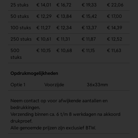
25 stuks
€ 14,01
€ 16,72
€ 19,33
€ 22,06
50 stuks
€ 12,29
€ 13,84
€ 15,42
€ 17,00
100 stuks
€ 11,27
€ 12,34
€ 13,37
€ 14,39
250 stuks
€ 10,61
€ 11,31
€ 11,87
€ 12,52
500
€ 10,15
€ 10,68
€ 11,15
€ 11,63
stuks
Opdrukmogelijkheden
Optie 1
Voorzijde
36x33mm
Neem contact op voor afwijkende aantallen en
bedrukkingen.
Verzending binnen ca. 6 t/m 8 werkdagen na akkoord
drukproef.
Alle genoemde prijzen zijn exclusief BTW.