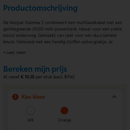
Productomschrijving
De Xoopar Gamma 2 combineert een multilaadkabel met een
geïntegreerde 3000 mAh powerbank. Ideaal voor een snelle
boost onderweg. Gemaakt van rpet voor een duurzamere
keuze. Geleverd met een handig stoffen opbergzakje. Je
kiest uit diverse kleuren. Laat de Xoopar Gamma 2
+ Lees meer
bedrukken met jouw ontwerp voor extra zichtbaarheid.
Bestel snel of vraag direct een offerte aan.
Bereken mijn prijs
Voordelen van de xoopar gamma 2
Al vanaf
€ 10,15
per stuk (excl. BTW)
2-in-1 ontwerp
– Multilaadkabel met ingebouwde
3000 mAh powerbank.
Duurzamer materiaal
– Gemaakt van gerecyclede
Kies kleur
1
plastic flessen (rpet).
Bedrukking mogelijk
– Voeg jouw ontwerp toe voor
sterke promotie.
Wit
Oranje