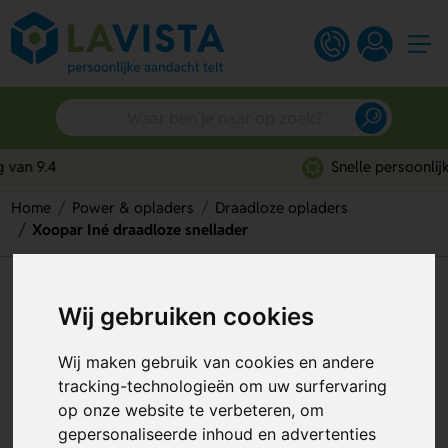
Snelle persoonlijke service
Home
Power & opladers
Draadloze opladers
Xoopar Iné draadloze snellader
Xoopar Iné draadloze snellader
Wij gebruiken cookies
Artikelnummer:
313648
Wij maken gebruik van cookies en andere
tracking-technologieën om uw surfervaring
op onze website te verbeteren, om
gepersonaliseerde inhoud en advertenties