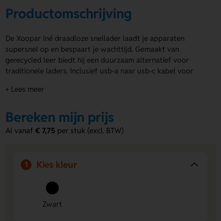
Productomschrijving
De Xoopar Iné draadloze snellader laadt je apparaten
supersnel op en bespaart je wachttijd. Gemaakt van
gerecycled leer biedt hij een duurzaam alternatief voor
traditionele laders. Inclusief usb-a naar usb-c kabel voor
direct gebruik. Laat de Xoopar Iné draadloze snellader
+ Lees meer
bedrukken of graveren met jouw ontwerp. Een gravering
geeft de oplader een luxe uitstraling en een bedrukking in
Bereken mijn prijs
kleur zorgt voor extra zichtbaarheid. Bestel snel of vraag
direct een offerte aan.
Al vanaf
€ 7,75
per stuk (excl. BTW)
Voordelen van de Xoopar Iné draadloze
snellader
Kies kleur
1
Supersnel opladen
– Laad je apparaten efficiënt op
zonder lang te wachten.
Bedrukking of gravering
– Voeg een ontwerp of logo
Zwart
toe voor promotionele waarde of luxe uitstraling.
Duurzaam materiaal
– Gerecycled leer biedt een