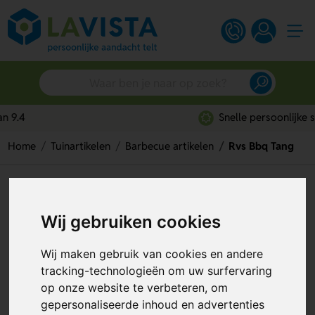
Snelle persoonlijke service
Home
Tuinartikelen
Barbecue artikelen
Rvs Bbq Tang
Rvs Bbq Tang
Artikelnummer:
314844
Wij gebruiken cookies
Wij maken gebruik van cookies en andere
tracking-technologieën om uw surfervaring
op onze website te verbeteren, om
gepersonaliseerde inhoud en advertenties