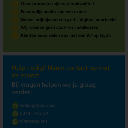
Onze producten zijn van topkwaliteit
Persoonlijk advies van een expert
Geheel vrijblijvend een gratis digitaal voorbeeld
Wij rekenen geen start- en instelkosten
Klanten beoordelen ons met een 9.7 op kiyoh
Hulp nodig? Neem contact op met
de expert.
Bij vragen helpen we je graag
verder!
verkoop@lavista.nl
0344 - 745109
Whatsapp ons!