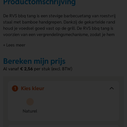
Productomschrijving
De RVS bbq tang is een stevige barbecuetang van roestvrij
staal met bamboe handgrepen. Dankzij de gekartelde rand
houd je voedsel goed vast op de grill. De RVS bbq tang is
voorzien van een vergrendelingsmechanisme, zodat je hem
veilig kunt opbergen. Met een formaat van 330×40×35 mm
+ Lees meer
is hij handig in gebruik. Je kunt kiezen voor een gravure of
bedrukking op het bamboe deel of het rvs gedeelte,
Bereken mijn prijs
afhankelijk van je voorkeur.
Al vanaf
€ 2,56
per stuk (excl. BTW)
Voordelen van de RVS bbq tang
Goede grip
– De gekartelde rand zorgt voor stevig
vasthouden van vlees en groenten.
Kies kleur
1
Veilig op te bergen
– Vergrendeling houdt de tang
gesloten als je hem niet gebruikt.
Meerdere bedrukkingsopties
– Te personaliseren op
zowel het bamboe als het rvs gedeelte.
Naturel