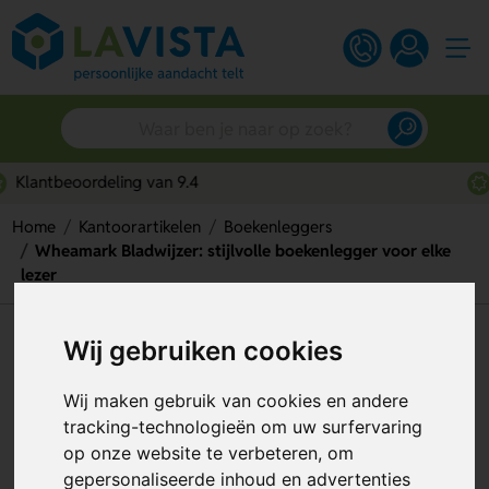
Snelle persoonlijke service
Home
Kantoorartikelen
Boekenleggers
Wheamark Bladwijzer: stijlvolle boekenlegger voor elke
lezer
Wheamark Bladwijzer: stijlvolle
Wij gebruiken cookies
boekenlegger voor elke lezer
Wij maken gebruik van cookies en andere
Artikelnummer:
314912
tracking-technologieën om uw surfervaring
op onze website te verbeteren, om
gepersonaliseerde inhoud en advertenties