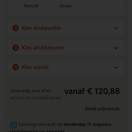
Achterzijde bovenaan of Achterzijde onderaan.
Naturel
Groen
Duurzame look
- Het ecologische tarwestroplastic en
de kleuren Naturel en Groen zorgen voor een
milieubewuste uitstraling.
Kies drukpositie
2
Kies drukkleuren
3
Kies aantal
4
vanaf € 120,88
Jouw prijs
(excl. BTW)
op basis van je huidige keuzes
Bekijk prijsdetails
Levering verwacht op
donderdag 13 augustus
-
spoedlevering op aanvraag