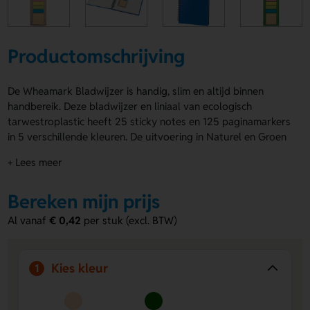
Productomschrijving
De Wheamark Bladwijzer is handig, slim en altijd binnen
handbereik. Deze bladwijzer en liniaal van ecologisch
tarwestroplastic heeft 25 sticky notes en 125 paginamarkers
in 5 verschillende kleuren. De uitvoering in Naturel en Groen
geeft een frisse uitstraling. Met de Wheamark Bladwijzer
+ Lees meer
houd je snel notities en pagina’s bij de hand. Laat jouw logo,
naam of eigen ontwerp drukken op de Bovenzijde,
Bereken mijn prijs
Achterzijde bovenaan of Achterzijde onderaan. Bestel of
vraag een prijs op.
Al vanaf
€ 0,42
per stuk (excl. BTW)
Voordelen van de Wheamark Bladwijzer
Veel markeeropties
- Met 25 sticky notes en 125
Kies kleur
1
paginamarkers werk je snel en overzichtelijk.
Ruimte voor jouw ontwerp
- Laat een logo, naam of
eigen ontwerp aanbrengen op de Bovenzijde,