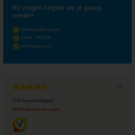
Bij vragen helpen we je graag
verder!
verkoop@lavista.nl
0344 - 745109
Whatsapp ons!
9.4
(579 beoordelingen)
100% beveelt ons aan!