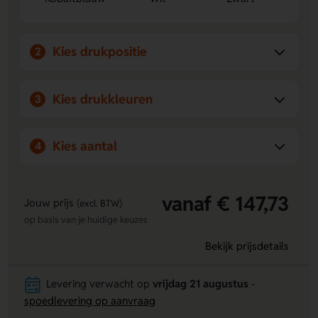
volledig naar eigen ontwerp bedrukt.
Veiligheidssluiting:
Openspringend koord vermindert
risico bij vasthaken.
Kies drukpositie
2
Kies drukkleuren
3
Kies aantal
4
vanaf € 147,73
Jouw prijs
(excl. BTW)
op basis van je huidige keuzes
Bekijk prijsdetails
Levering verwacht op
vrijdag 21 augustus
-
spoedlevering op aanvraag