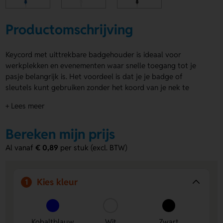
Productomschrijving
Keycord met uittrekbare badgehouder is ideaal voor
werkplekken en evenementen waar snelle toegang tot je
pasje belangrijk is. Het voordeel is dat je je badge of
sleutels kunt gebruiken zonder het koord van je nek te
halen. En voorzien van een safety break in de nek die opent
+ Lees meer
bij spanning. De keycord is gemaakt van polyester, is 90 cm
lang en 2 cm breed. Je kunt de keycord volledig bedrukken,
Bereken mijn prijs
ook all-over in full colour. Ook de badgehouder kan van een
opdruk of doming voorzien worden. Bestel snel of vraag
Al vanaf
€ 0,89
per stuk (excl. BTW)
direct een offerte op.
Voordelen van de Keycord met
Kies kleur
1
uittrekbare badgehouder
Uittrekbare badgehouder:
Gebruik je pasje snel zonder
het koord af te nemen.
Kobaltblauw
Wit
Zwart
Full colour bedrukking:
Lanyard en badgehouder