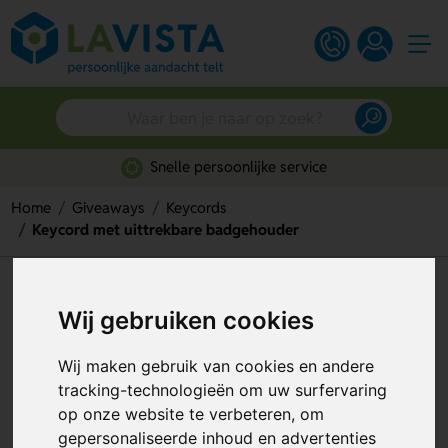
Snelle persoonlijke service
Home
Giveaways
Keycords
Keycord met uittrekbare badgehouder
Keycord met uittrekbare
Wij gebruiken cookies
badgehouder
Artikelnummer:
247949
Wij maken gebruik van cookies en andere
tracking-technologieën om uw surfervaring
op onze website te verbeteren, om
gepersonaliseerde inhoud en advertenties