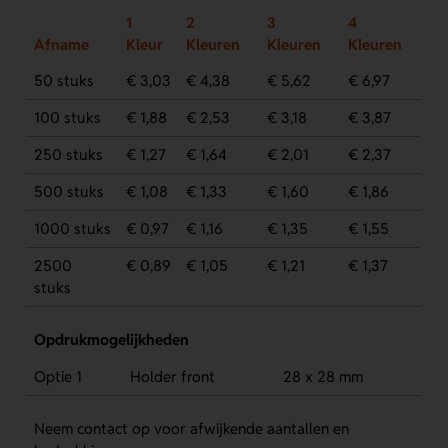
1
2
3
4
Afname
Kleur
Kleuren
Kleuren
Kleuren
50 stuks
€ 3,03
€ 4,38
€ 5,62
€ 6,97
100 stuks
€ 1,88
€ 2,53
€ 3,18
€ 3,87
250 stuks
€ 1,27
€ 1,64
€ 2,01
€ 2,37
500 stuks
€ 1,08
€ 1,33
€ 1,60
€ 1,86
1000 stuks
€ 0,97
€ 1,16
€ 1,35
€ 1,55
2500
€ 0,89
€ 1,05
€ 1,21
€ 1,37
stuks
Opdrukmogelijkheden
Optie 1
Holder front
28 x 28 mm
Neem contact op voor afwijkende aantallen en