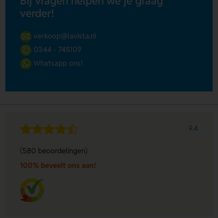
Bij vragen helpen we je graag
verder!
verkoop@lavista.nl
0344 - 745109
Whatsapp ons!
9.4
(580 beoordelingen)
100% beveelt ons aan!