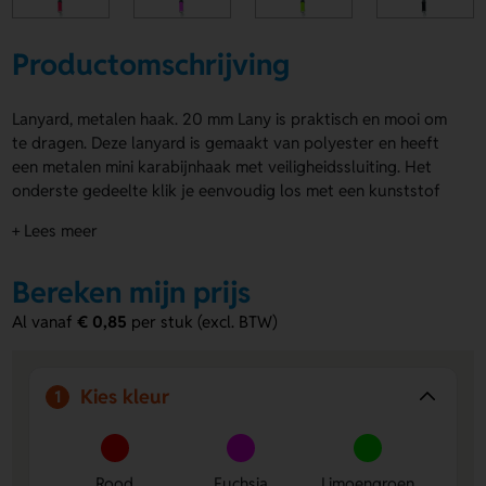
Productomschrijving
Lanyard, metalen haak. 20 mm Lany is praktisch en mooi om
te dragen. Deze lanyard is gemaakt van polyester en heeft
een metalen mini karabijnhaak met veiligheidssluiting. Het
onderste gedeelte klik je eenvoudig los met een kunststof
clip. Dankzij de breedte van 20 mm zit hij prettig om je hals.
+ Lees meer
Verkrijgbaar in Rood, Fuchsia, Limoengroen, Zwart, Oranje,
Kobaltblauw, Turquoise, Wit, Groen en Blauw. Lanyard,
Bereken mijn prijs
metalen haak. 20 mm Lany laat je bedrukken op Voorzijde
beide linten, Achterzijde beide linten, Front str on white en
Al vanaf
€ 0,85
per stuk (excl. BTW)
Back str on white met een logo, naam of eigen ontwerp.
Bestel of vraag een prijs op.
Kies kleur
Voordelen van de Lanyard, metalen
1
haak. 20 mm Lany
Handig in gebruik
- Met de metalen mini karabijnhaak
Rood
Fuchsia
Limoengroen
en losklikbare clip heb je alles snel bij de hand.