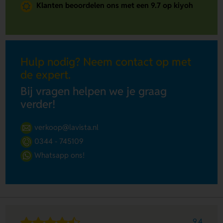
Klanten beoordelen ons met een 9.7 op kiyoh
Hulp nodig? Neem contact op met
de expert.
Bij vragen helpen we je graag
verder!
verkoop@lavista.nl
0344 - 745109
Whatsapp ons!
9.4