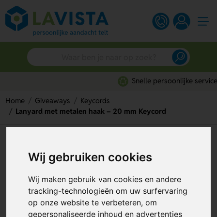
Snelle persoonlijke service
Home
Giveaways
Keycords
Lanyard met metalen haak – 20 mm Keycord
Lanyard met metalen haak – 20
Wij gebruiken cookies
mm Keycord
Artikelnummer:
76084
Wij maken gebruik van cookies en andere
tracking-technologieën om uw surfervaring
op onze website te verbeteren, om
gepersonaliseerde inhoud en advertenties