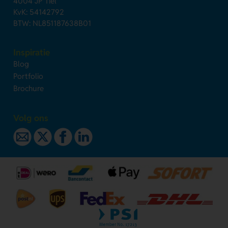
4004 JP Tiel
KvK: 54142792
BTW: NL851187638B01
Inspiratie
Blog
Portfolio
Brochure
Volg ons