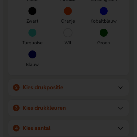
Ruimte voor jouw ontwerp
- Laat een logo, naam of
eigen ontwerp aanbrengen op meerdere drukposities.
Comfortabel en opvallend
- De 20 mm brede polyester
Zwart
Oranje
Kobaltblauw
band draagt prettig en is er in veel frisse kleuren.
Turquoise
Wit
Groen
Blauw
Kies drukpositie
2
Kies drukkleuren
3
Kies aantal
4