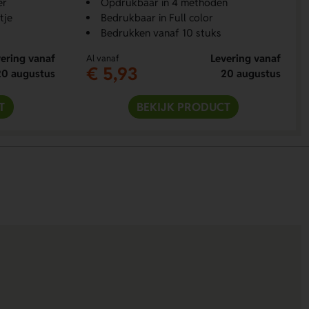
er
Opdrukbaar in 4 methoden
tje
Bedrukbaar in Full color
Bedrukken vanaf 10 stuks
ering vanaf
Levering vanaf
Al vanaf
€ 5,93
20 augustus
20 augustus
T
BEKIJK PRODUCT