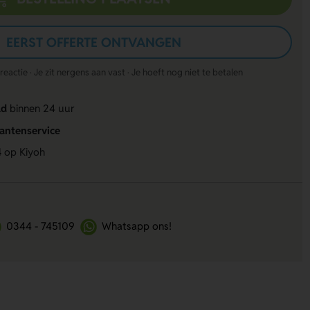
EERST OFFERTE ONTVANGEN
actie · Je zit nergens aan vast · Je hoeft nog niet te betalen
ld
binnen 24 uur
lantenservice
4
op Kiyoh
0344 - 745109
Whatsapp ons!