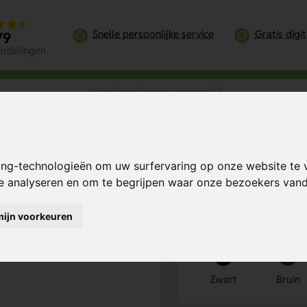
Snelle persoonlijke service
Gratis digi
79
ordelingen
Telefoonhouder Met Oplader
ing-technologieën om uw surfervaring op onze website te 
Oplader
Bereken mijn prij
te analyseren en om te begrijpen waar onze bezoekers va
mijn voorkeuren
Kies kleur
1
Zwart
Bruin