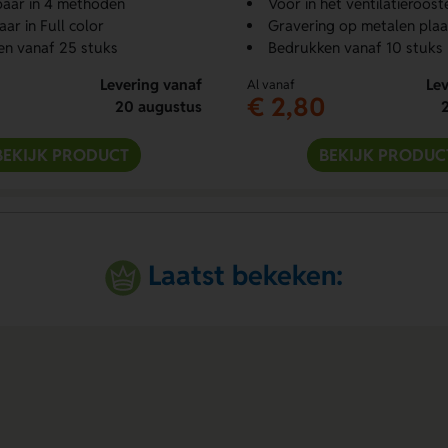
aar in 4 methoden
Voor in het ventilatieroost
ar in Full color
Gravering op metalen plaa
n vanaf 25 stuks
Bedrukken vanaf 10 stuks
Levering vanaf
Lev
Al vanaf
€ 2,80
20 augustus
BEKIJK PRODUCT
BEKIJK PRODUC
Laatst bekeken: