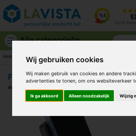
9,4
5
kiyoh beo
Alle categorieën
Home
Telefoonaccessoires
Telefoonhouders
Fsc Bamboo 
Wij gebruiken cookies
Wij maken gebruik van cookies en andere track
Fsc Bamboo Telefoonhouder Met 
advertenties te tonen, om ons websiteverkeer 
Artikelnummer:
331635
Ik ga akkoord
Alleen noodzakelijk
Wijzig 