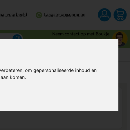
taal voorbeeld
Laagste prijsgarantie
Neem contact op met Boukje
0344 - 745109
verbeteren, om gepersonaliseerde inhoud en
s
Al vanaf
€ 1,62
per stuk (excl. BTW)
ndaan komen.