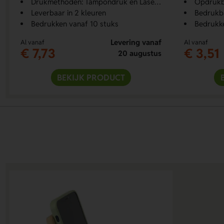
Drukmethoden: Tampondruk en Lasergraveren
Opdrukb
Leverbaar in 2 kleuren
Bedrukba
Bedrukken vanaf 10 stuks
Bedrukke
Levering vanaf
Al vanaf
Al vanaf
€ 7,73
€ 3,51
20 augustus
BEKIJK PRODUCT