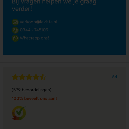
Bij vragen helpen we je graag
verder!
verkoop@lavista.nl
0344 - 745109
Whatsapp ons!
9.4
(579 beoordelingen)
100% beveelt ons aan!