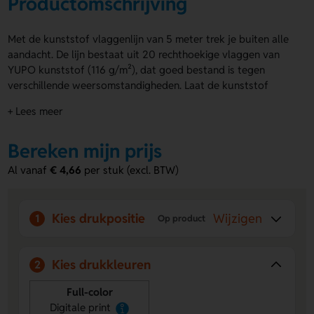
Productomschrijving
Met de kunststof vlaggenlijn van 5 meter trek je buiten alle
aandacht. De lijn bestaat uit 20 rechthoekige vlaggen van
YUPO kunststof (116 g/m²), dat goed bestand is tegen
verschillende weersomstandigheden. Laat de kunststof
vlaggenlijn aan beide zijden bedrukken in full colour. Je kunt
+ Lees meer
zelfs voor elk vlaggetje een ander ontwerp aanleveren.
Ideaal voor evenementen, openingen of acties waarbij je
Bereken mijn prijs
buiten echt wilt opvallen.
Al vanaf
€ 4,66
per stuk (excl. BTW)
Voordelen van de kunststof vlaggenlijn
Weerbestendig materiaal
– YUPO kunststof is geschikt
voor langdurig buitengebruik.
Kies drukpositie
Wijzigen
1
Op product
Dubbelzijdige bedrukking
– Zorg voor maximale
zichtbaarheid vanaf beide kanten.
Uniek ontwerp per vlag
– Varieer per vlaggetje voor
Kies drukkleuren
2
extra opvallende communicatie.
Full-color
Digitale print