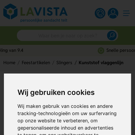
Snelle persoonlijke service
Home
Feestartikelen
Slingers
Kunststof vlaggenlijn
Kunststof vlaggenlijn
Wij gebruiken cookies
Artikelnummer:
339554
Wij maken gebruik van cookies en andere
tracking-technologieën om uw surfervaring
op onze website te verbeteren, om
gepersonaliseerde inhoud en advertenties