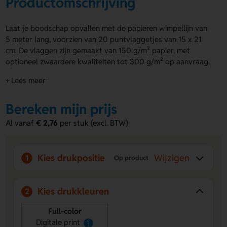
Productomschrijving
Laat je boodschap opvallen met de papieren wimpellijn van
5 meter lang, voorzien van 20 puntvlaggetjes van 15 x 21
cm. De vlaggen zijn gemaakt van 150 g/m² papier, met
optioneel zwaardere kwaliteiten tot 300 g/m² op aanvraag.
Bedrukking is mogelijk in full colour aan beide zijden. Je
+ Lees meer
kunt zelfs per vlaggetje een ander ontwerp kiezen. De
papieren wimpellijn is een opvallende keuze voor elke actie
Bereken mijn prijs
of campagne.
Al vanaf
€ 2,76
per stuk (excl. BTW)
Voordelen van de papieren wimpellijn
Full colour dubbelzijdige bedrukking
– Val op met
kleurrijke ontwerpen aan beide zijden.
Kies drukpositie
Wijzigen
1
Op product
Variabele papierkwaliteit
– Kies uit standaard of
zwaarder papier tot 300 g/m².
Eigen ontwerp per vlaggetje
– Geef elk wimpeltje een
Kies drukkleuren
2
unieke uitstraling of boodschap.
Full-color
Digitale print