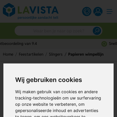
Snelle persoonlijke service
Home
Feestartikelen
Slingers
Papieren wimpellijn
Papieren wimpellijn
Wij gebruiken cookies
Artikelnummer:
339562
Wij maken gebruik van cookies en andere
tracking-technologieën om uw surfervaring
op onze website te verbeteren, om
gepersonaliseerde inhoud en advertenties
te tonen, om ons websiteverkeer te