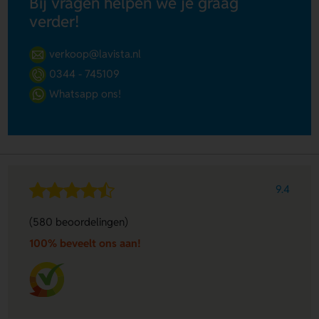
Bij vragen helpen we je graag
verder!
verkoop@lavista.nl
0344 - 745109
Whatsapp ons!
9.4
(580 beoordelingen)
100% beveelt ons aan!