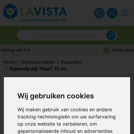
Snelle persoonlijke service
Home
Kantoorartikelen
Paperclips
Papierclip pijl “Maxi”, 12 cm.
Papierclip pijl “Maxi”, 12 cm.
Wij gebruiken cookies
Artikelnummer:
44981
Wij maken gebruik van cookies en andere
tracking-technologieën om uw surfervaring
op onze website te verbeteren, om
gepersonaliseerde inhoud en advertenties