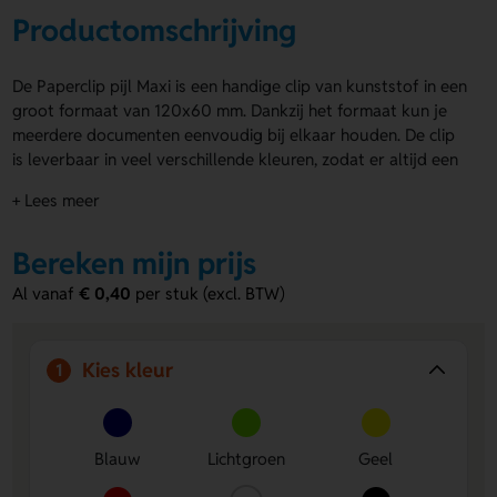
Productomschrijving
De Paperclip pijl Maxi is een handige clip van kunststof in een
groot formaat van 120x60 mm. Dankzij het formaat kun je
meerdere documenten eenvoudig bij elkaar houden. De clip
is leverbaar in veel verschillende kleuren, zodat er altijd een
passende kleur tussen zit. Je kunt de Paperclip pijl Maxi
+ Lees meer
bedrukken op één of beide zijden, ideaal als relatiegeschenk
of promotieartikel. Bestel vandaag nog en verras je relaties
Bereken mijn prijs
met een opvallend en functioneel product dat ze dagelijks
kunnen gebruiken.
Al vanaf
€ 0,40
per stuk (excl. BTW)
Voordelen van de Paperclip pijl Maxi
Bedrukking mogelijk:
Personaliseer de clip met een
Kies kleur
1
logo of tekst voor maximale zichtbaarheid.
Groot formaat:
Houdt documenten stevig bij elkaar en
maakt belangrijke informatie duidelijk zichtbaar.
Kies uit veel kleuren:
Vind altijd de kleur die bij jouw
Blauw
Lichtgroen
Geel
merk of gelegenheid past.