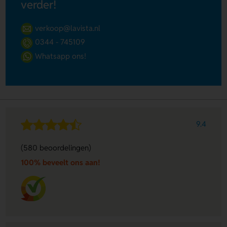
verder!
verkoop@lavista.nl
0344 - 745109
Whatsapp ons!
9.4
(580 beoordelingen)
100% beveelt ons aan!