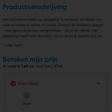
Productomschrijving
Het aluminium make-up spiegeltje is compact en ideaal om
mee te nemen in je tas of jaszak. Dankzij de dubbele spiegel
– een gewone en een vergrotende – zie je elk detail. Het
spiegeltje heeft een diameter van 6 cm en is slechts 0,6 cm
dik. Het aluminium make-up spiegeltje is zilverkleurig en kan
+ Lees meer
bedrukt of gegraveerd worden op de boven- of onderzijde.
Zo geef je eenvoudig een extra zichtbare plek aan je logo of
Bereken mijn prijs
boodschap.
Al vanaf
€ 1,65
per stuk (excl. BTW)
Voordelen van de aluminium make-up spiegeltje
Dubbele spiegel
– Inclusief vergrotende spiegel voor meer
detail.
Kies kleur
1
Compact formaat
– Makkelijk mee te nemen dankzij het
platte ontwerp.
Te personaliseren
– Laat je logo of ontwerp graveren of
bedrukken.
Zilver