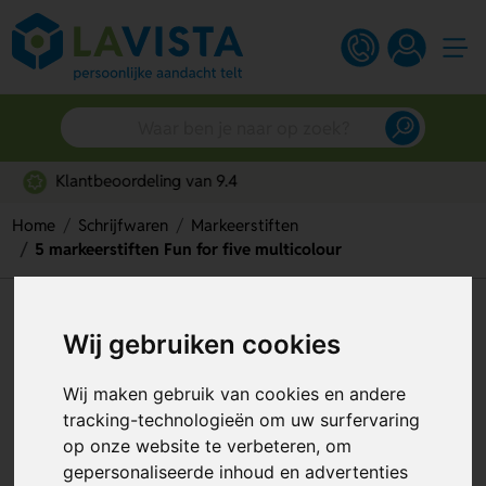
Snelle persoonlijke service
Home
Schrijfwaren
Markeerstiften
5 markeerstiften Fun for five multicolour
5 markeerstiften Fun for five
Wij gebruiken cookies
multicolour
Wij maken gebruik van cookies en andere
Artikelnummer:
47470
tracking-technologieën om uw surfervaring
op onze website te verbeteren, om
gepersonaliseerde inhoud en advertenties