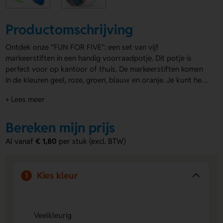
Productomschrijving
Ontdek onze “FUN FOR FIVE”: een set van vijf
markeerstiften in een handig voorraadpotje. Dit potje is
perfect voor op kantoor of thuis. De markeerstiften komen
in de kleuren geel, roze, groen, blauw en oranje. Je kunt het
potje en de dop laten bedrukken met jouw logo of tekst.
+ Lees meer
Ideaal als relatiegeschenk of promotiemateriaal. Maak jouw
merk zichtbaar met deze vrolijke en
gepersonaliseerde
markeerstiften
Bereken mijn prijs
!
Al vanaf
€ 1,80
per stuk (excl. BTW)
Kies kleur
1
Veelkleurig