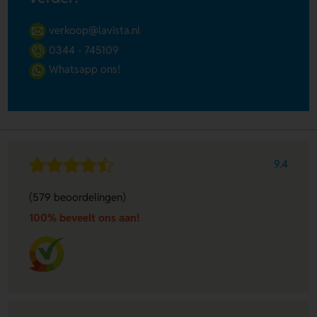
verkoop@lavista.nl
0344 - 745109
Whatsapp ons!
9.4
(579 beoordelingen)
100% beveelt ons aan!