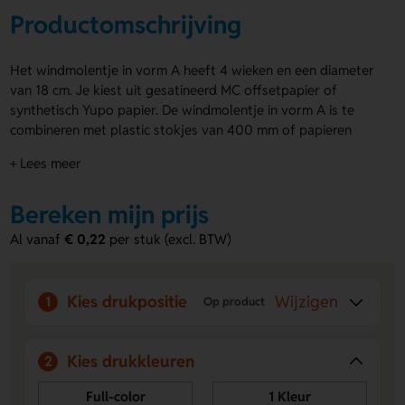
Productomschrijving
Het windmolentje in vorm A heeft 4 wieken en een diameter
van 18 cm. Je kiest uit gesatineerd MC offsetpapier of
synthetisch Yupo papier. De windmolentje in vorm A is te
combineren met plastic stokjes van 400 mm of papieren
stokjes van 320 mm. Optioneel leverbaar met rozet in rond,
+ Lees meer
hart of bloemvorm. Je kunt de rozet en het windmolentje
volledig laten bedrukken (ook full colour). Het wordt
Bereken mijn prijs
standaard plano geleverd voor eenvoudige zelfmontage,
wat zorgt voor lagere transportkosten. Minimale afname:
Al vanaf
€ 0,22
per stuk (excl. BTW)
100 stuks. Productietijd: 5 werkdagen (tot 500 stuks) of 10
werkdagen (vanaf 1.000 stuks).
Kies drukpositie
Wijzigen
Voordelen van de windmolentje in vorm
1
Op product
A
Volledig te bedrukken
– Laat het molentje opvallen met
Kies drukkleuren
2
jouw ontwerp.
Keuze in materialen
– Ga voor plastic of papieren
Full-color
1 Kleur