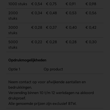
1000 stuks
€ 0,54
€ 0,75
€ 0,91
€ 0,98
2000
€ 0,34
€ 0,48
€ 0,53
€ 0,56
stuks
3000
€ 0,28
€ 0,37
€ 0,40
€ 0,42
stuks
5000
€ 0,22
€ 0,28
€ 0,28
€ 0,30
stuks
Opdrukmogelijkheden
Optie 1
Op product
Neem contact op voor afwijkende aantallen en
bedrukkingen.
Verzending binnen 10 t/m 12 werkdagen na akkoord
drukproef.
Alle genoemde prijzen zijn exclusief BTW.