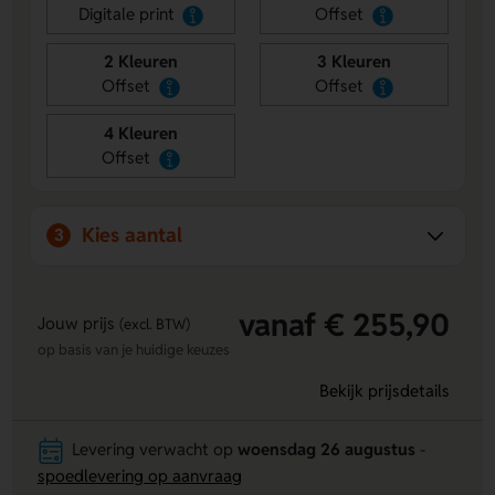
stokjes en diverse papiersoorten.
Digitale print
Offset
Bespaart op verzendkosten
– Door de plano levering
2 Kleuren
3 Kleuren
zijn de transportkosten lager.
Offset
Offset
4 Kleuren
Offset
Kies aantal
3
vanaf € 255,90
Jouw prijs
(excl. BTW)
op basis van je huidige keuzes
Bekijk prijsdetails
Levering verwacht op
woensdag 26 augustus
-
spoedlevering op aanvraag