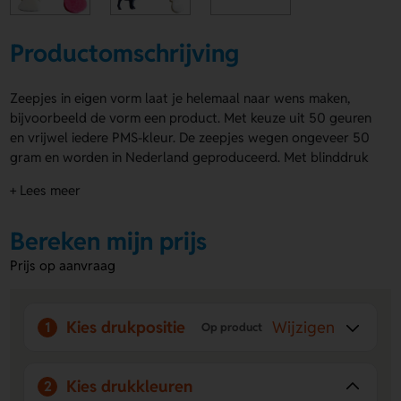
Productomschrijving
Zeepjes in eigen vorm laat je helemaal naar wens maken,
bijvoorbeeld de vorm een product. Met keuze uit 50 geuren
en vrijwel iedere PMS-kleur. De zeepjes wegen ongeveer 50
gram en worden in Nederland geproduceerd. Met blinddruk
in het zeepje. Voor alle mogelijkheden en prijzen kun je
+ Lees meer
contact opnemen met onze verkoopafdeling.
Voordelen van de zeepjes in eigen vorm
Bereken mijn prijs
Ruime keuze in geuren:
Selecteer uit maar liefst 50
Prijs op aanvraag
verschillende geuren.
Kleur op maat:
Kies bijna elke gewenste PMS-kleur voor
jouw zeepje.
Kies drukpositie
Wijzigen
1
Op product
Lokale productie:
Gemaakt in Nederland, met aandacht
voor kwaliteit.
Kies drukkleuren
2