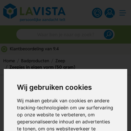
Snelle persoonlijke service
Home
Badproducten
Zeep
Zeepjes in eigen vorm (50 gram)
Zeepjes in eigen vorm (50
Wij gebruiken cookies
gram)
Wij maken gebruik van cookies en andere
Artikelnummer:
57490
tracking-technologieën om uw surfervaring
op onze website te verbeteren, om
Custom made
gepersonaliseerde inhoud en advertenties
te tonen, om ons websiteverkeer te