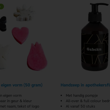
e
n eigen vorm (50 gram)
Handzeep in apothekersfl
in eigen vorm
Met handig pompje
baar in geur & kleur
All-over & full colour bed
met naam, tekst of logo
Al vanaf 50 stuks