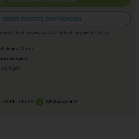
EERST OFFERTE ONTVANGEN
actie · Je zit nergens aan vast · Je hoeft nog niet te betalen
ld
binnen 24 uur
lantenservice
4
op Kiyoh
0344 - 745109
Whatsapp ons!