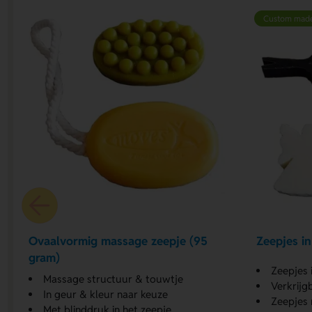
Custom mad
Ovaalvormig massage zeepje (95
Zeepjes i
gram)
Zeepjes 
Massage structuur & touwtje
Verkrijg
In geur & kleur naar keuze
Zeepjes 
Met blinddruk in het zeepje