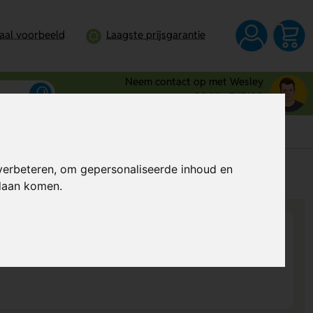
taal voorbeeld
Laagste prijsgarantie
Neem contact op met Wesley
0344 - 745109
verbeteren, om gepersonaliseerde inhoud en
s
Al vanaf
€ 1,34
per stuk (excl. BTW)
ndaan komen.