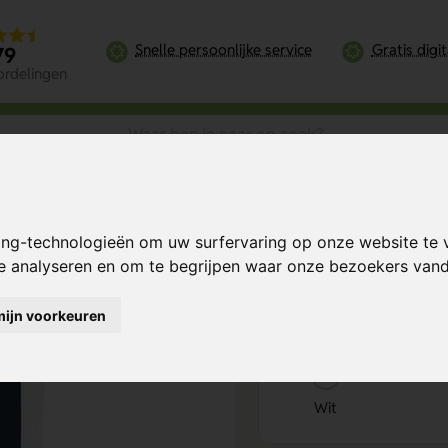
Snelle persoonlijke service
Gratis digi
79
ordelingen
ing-technologieën om uw surfervaring op onze website te 
Bereken mijn prij
te analyseren en om te begrijpen waar onze bezoekers va
mijn voorkeuren
Kies kleur
1
Wit