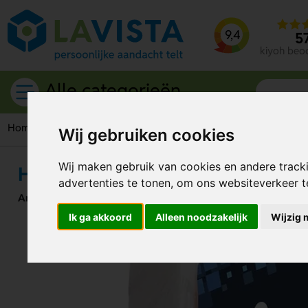
9,4
5
kiyoh beo
Alle categorieën
Home
Badproducten
Zeep
Handzeep in folie
Wij gebruiken cookies
Wij maken gebruik van cookies en andere track
Handzeep in folie
advertenties te tonen, om ons websiteverkeer 
Artikelnummer:
258851
Ik ga akkoord
Alleen noodzakelijk
Wijzig 