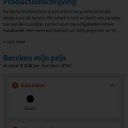
Productomschrijving
De Korte keukenschort is een stijlvol en praktisch model,
ideaal voor de horeca. Dit schort is kort en heeft een handige
zak aan de voorzijde, perfect voor benodigdheden binnen
handbereik. Het materiaal bestaat uit 90% polyester en 10%
katoen, met een stevige kwaliteit van 195 g/m². Het formaat
+ Lees meer
is 90 x 40 cm, zo past dit schort vrijwel iedereen. De Korte
keukenschort is beschikbaar in professioneel zwart, wat een
nette en moderne uitstraling geeft. Het schort kan bedrukt
Bereken mijn prijs
worden op de zak, wat een unieke mogelijkheid biedt om
Al vanaf
€ 3,18
per stuk (excl. BTW)
jouw merk of boodschap in de spotlight te zetten. Geef je
personeel een professionele uitstraling met deze
bedrukte
schorten
!
Kies kleur
1
Zwart