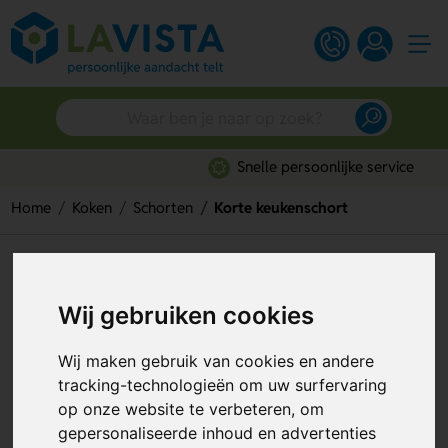
Snelle persoonlijke service
Home
Koken
Schorten
Korte keukenschort
Korte keukenschort
Artikelnummer:
75325
Wij gebruiken cookies
Wij maken gebruik van cookies en andere
tracking-technologieën om uw surfervaring
op onze website te verbeteren, om
gepersonaliseerde inhoud en advertenties