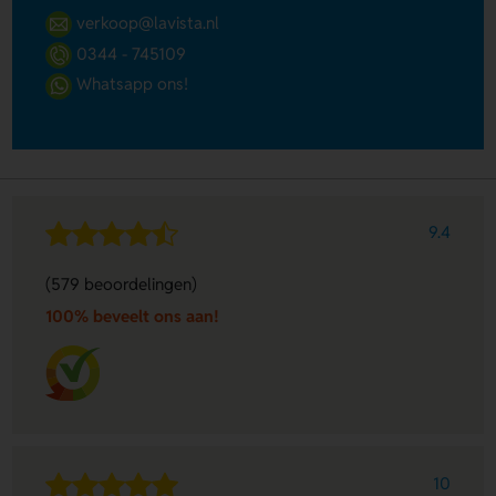
verkoop@lavista.nl
0344 - 745109
Whatsapp ons!
9.4
(579 beoordelingen)
100% beveelt ons aan!
10