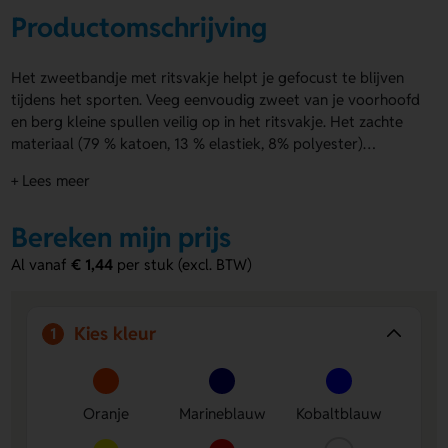
Productomschrijving
Het zweetbandje met ritsvakje helpt je gefocust te blijven
tijdens het sporten. Veeg eenvoudig zweet van je voorhoofd
en berg kleine spullen veilig op in het ritsvakje. Het zachte
materiaal (79 % katoen, 13 % elastiek, 8% polyester)
absorbeert snel en zit prettig. Het zweetbandje met
+ Lees meer
ritsvakje is leverbaar in veel kleuren en kan bedrukt worden
op het labeltje. Handig als giveaway bij sportieve
Bereken mijn prijs
evenementen.
Al vanaf
€ 1,44
per stuk (excl. BTW)
Kies kleur
1
Oranje
Marineblauw
Kobaltblauw