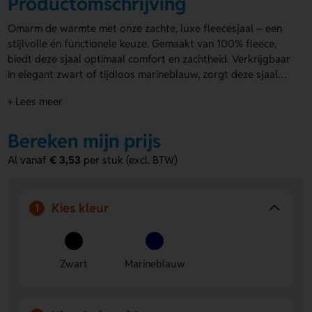
Productomschrijving
Omarm de warmte met onze zachte, luxe fleecesjaal – een
stijlvolle én functionele keuze. Gemaakt van 100% fleece,
biedt deze sjaal optimaal comfort en zachtheid. Verkrijgbaar
in elegant zwart of tijdloos marineblauw, zorgt deze sjaal
ervoor dat jouw merk opvalt – zelfs op de koudste dagen.
+ Lees meer
Ideaal als relatiegeschenk of promotieartikel dankzij de
aantrekkelijke prijs en de mogelijkheid tot bedrukking of
borduring op een van de uiteinden. Geef je relaties een
Bereken mijn prijs
warm welkom met een
gepersonaliseerde sjaals
.
Al vanaf
€ 3,53
per stuk (excl. BTW)
Kies kleur
1
Zwart
Marineblauw