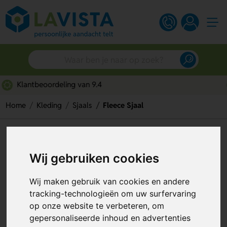
Snelle persoonlijke service
Home
Kleding
Sjaals
Fleece Sjaal
Fleece Sjaal
Wij gebruiken cookies
Artikelnummer:
98461
Wij maken gebruik van cookies en andere
tracking-technologieën om uw surfervaring
op onze website te verbeteren, om
gepersonaliseerde inhoud en advertenties