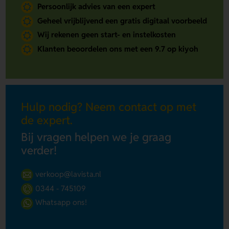
Persoonlijk advies van een expert
Geheel vrijblijvend een gratis digitaal voorbeeld
Wij rekenen geen start- en instelkosten
Klanten beoordelen ons met een 9.7 op kiyoh
Hulp nodig? Neem contact op met
de expert.
Bij vragen helpen we je graag
verder!
verkoop@lavista.nl
0344 - 745109
Whatsapp ons!