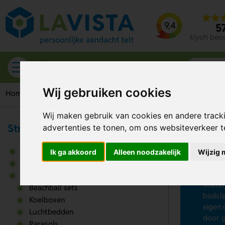
9,4
5
kiyoh beo
Alle categorieën
Wij gebruiken cookies
Home
Strandartikelen
Slippers
Badslippers
Wij maken gebruik van cookies en andere track
Strandartikelen
advertenties te tonen, om ons websiteverkeer 
Ba
Gereedschappen & tools
Ik ga akkoord
Alleen noodzakelijk
Wijzig 
Op zoe
Outdoor artikelen
kenmer
Strandartikelen
voeten
Beachball sets
badsli
Koelboxen
eigen 
Luchtbedden
door 
Parasols