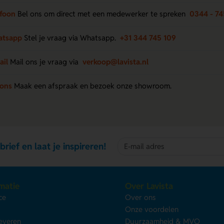
efoon
Bel ons om direct met een medewerker te spreken
0344 - 74
atsapp
Stel je vraag via Whatsapp.
+31 344 745 109
ail
Mail ons je vraag via
verkoop@lavista.nl
 ons
Maak een afspraak en bezoek onze showroom.
brief en laat je inspireren!
matie
Over Lavista
ce
Over ons
s
Onze voordelen
leveren
Duurzaamheid & MVO