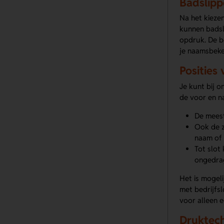
Badslipp
Na het kiezen
kunnen badsl
opdruk. De be
je naamsbeke
Posities
Je kunt bij o
de voor en n
De meest
Ook de z
naam of 
Tot slot
ongedrag
Het is mogel
met bedrijfs
voor alleen 
Druktech