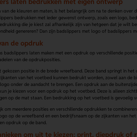
ers laten bedrukken met eigen ontwerp
 van de kleuren en maten, is het belangrijk om na te denken over d
ippers bedrukken met ieder gewenst ontwerp, zoals een logo, bedr
drukking die je kiest zal afhankelijk zijn van hetgeen dat je wilt 
ndheid genereren? Dan zijn badslippers met logo of badslippers me
 van de opdruk
ns badslippers laten maken met een opdruk op verschillende positi
adelen van de opdrukposities.
 gekozen positie in de brede wreefband. Deze band springt in het
ijkanten van het voetbed kunnen bedrukt worden, zowel aan de bin
logo onder de aandacht te brengen. Een opdruk aan de buitenzijde
 kun je kiezen voor een opdruk op het voetbed. Deze is alleen zich
en op de mat staan. Een bedrukking op het voetbed is gevoelig voo
ijk om meerdere posities en verschillende opdrukken te combineren
logo op de wreefband en een bedrijfsnaam op de zijkanten van het
een opdruk op de band.
nieken om uit te kiezen: print, diepdruk of r