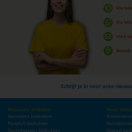
Via tel
Via Wh
Via E-m
Bezoek
Schrijf je in voor onze nieuws
Populaire artikelen
Meer infor
Aanstekers bedrukken
Klantenservi
Paraplu's bedrukken
Bestelproce
Sleutelhangers bedrukken
Digitaal aan