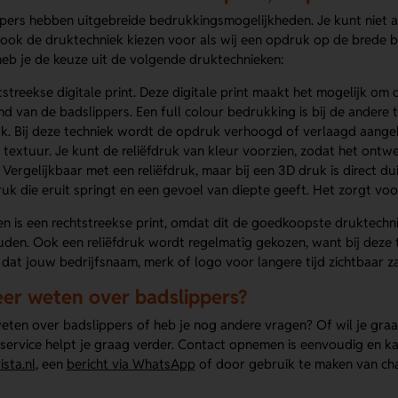
pers hebben uitgebreide bedrukkingsmogelijkheden. Je kunt niet al
 ook de druktechniek kiezen voor als wij een opdruk op de brede b
heb je de keuze uit de volgende druktechnieken:
tstreekse digitale print. Deze digitale print maakt het mogelijk o
d van de badslippers. Een full colour bedrukking is bij de andere t
uk. Bij deze techniek wordt de opdruk verhoogd of verlaagd aange
 textuur. Je kunt de reliëfdruk van kleur voorzien, zodat het ontwe
 Vergelijkbaar met een reliëfdruk, maar bij een 3D druk is direct du
uk die eruit springt en een gevoel van diepte geeft. Het zorgt voor
n is een rechtstreekse print, omdat dit de goedkoopste druktechni
den. Ook een reliëfdruk wordt regelmatig gekozen, want bij deze t
dat jouw bedrijfsnaam, merk of logo voor langere tijd zichtbaar zal
eer weten over badslippers?
eten over badslippers of heb je nog andere vragen? Of wil je graa
service helpt je graag verder. Contact opnemen is eenvoudig en ka
sta.nl
, een
bericht via WhatsApp
of door gebruik te maken van cha