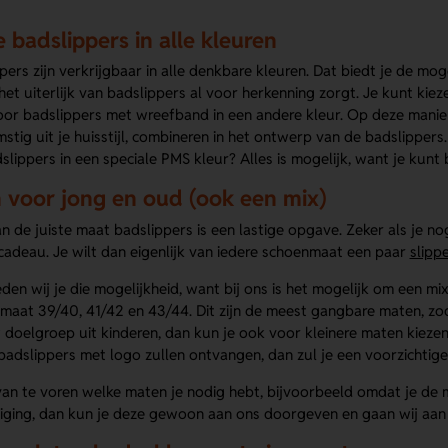
 badslippers in alle kleuren
ers zijn verkrijgbaar in alle denkbare kleuren. Dat biedt je de mogel
het uiterlijk van badslippers al voor herkenning zorgt. Je kunt kieze
or badslippers met wreefband in een andere kleur. Op deze manier 
stig uit je huisstijl, combineren in het ontwerp van de badslipper
slippers in een speciale PMS kleur? Alles is mogelijk, want je kunt
 voor jong en oud (ook een mix)
n de juiste maat badslippers is een lastige opgave. Zeker als je no
cadeau. Je wilt dan eigenlijk van iedere schoenmaat een paar
slipp
ieden wij je die mogelijkheid, want bij ons is het mogelijk om een 
 maat 39/40, 41/42 en 43/44. Dit zijn de meest gangbare maten, zo
doelgroep uit kinderen, dan kun je ook voor kleinere maten kiezen,
badslippers met logo zullen ontvangen, dan zul je een voorzichtig
van te voren welke maten je nodig hebt, bijvoorbeeld omdat je de 
iging, dan kun je deze gewoon aan ons doorgeven en gaan wij aan 