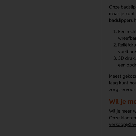
Onze badslip
maar je kunt
badslippers 
Een rech
wreefban
Reliëfdr
voelbare
3D druk.
een opdr
Meest gekoze
laag kunt hou
zorgt ervoor 
Wil je m
Wil je meer w
Onze klanten
verkoop@lavi