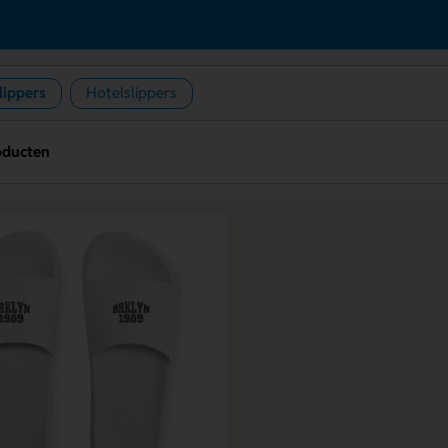
lippers
Hotelslippers
oducten