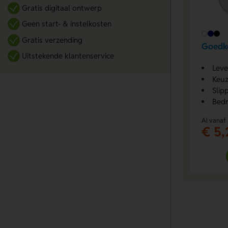
Gratis digitaal ontwerp
Geen start- & instelkosten
Gratis verzending
Goedko
Uitstekende klantenservice
Leve
Keuz
Slip
Bedr
Al vanaf
€ 5,