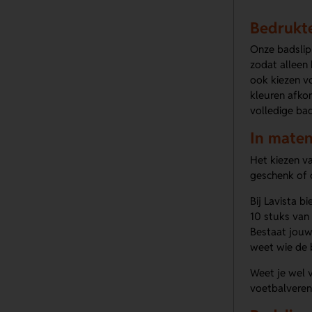
Bedrukte
Onze badslipp
zodat alleen 
ook kiezen vo
kleuren afkom
volledige bad
In maten
Het kiezen va
geschenk of 
Bij Lavista b
10 stuks van
Bestaat jouw 
weet wie de 
Weet je wel 
voetbalveren