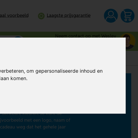
taal voorbeeld
Laagste prijsgarantie
Neem contact op met Wesley
0344 - 745109
verbeteren, om gepersonaliseerde inhoud en
ndaan komen.
 dan
badslippers bedrukken
. Met de
slippers een waar genot voor de
e denkbare kleuren. Je kunt de
ijvoorbeeld met een logo, naam of
 cadeau weg dat het gehele jaar