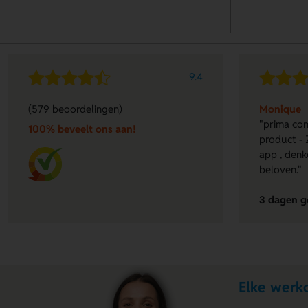
9.4
(579 beoordelingen)
Monique
"prima com
100% beveelt ons aan!
product - 
app , denk
beloven."
3 dagen g
Elke werkd