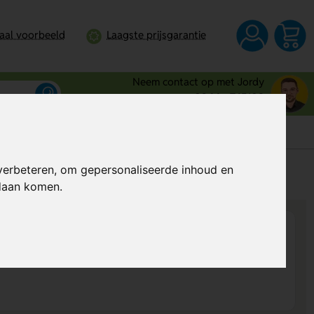
taal voorbeeld
Laagste prijsgarantie
Neem contact op met Jordy
0344 - 745109
verbeteren, om gepersonaliseerde inhoud en
s
Al vanaf
€ 17,10
per stuk (excl. BTW)
ndaan komen.