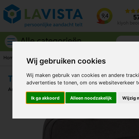
9,4
5
kiyoh beo
Alle categorieën
Home
Tassen
Laptoptassen
Trend 15” laptop tas – PVC-v
Wij gebruiken cookies
Wij maken gebruik van cookies en andere track
Trend 15” laptop tas – PVC-vrij
advertenties te tonen, om ons websiteverkeer 
Artikelnummer:
101722
Ik ga akkoord
Alleen noodzakelijk
Wijzig 