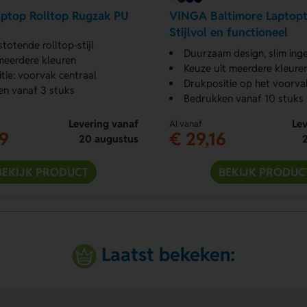
Laptop Rolltop Rugzak PU
VINGA Baltimore Laptopt
Stijlvol en functioneel
totende rolltop-stijl
Duurzaam design, slim ing
 meerdere kleuren
Keuze uit meerdere kleure
tie: voorvak centraal
Drukpositie op het voorva
n vanaf 3 stuks
Bedrukken vanaf 10 stuks
Levering vanaf
Lev
Al vanaf
9
€ 29,16
20 augustus
BEKIJK PRODUCT
BEKIJK PRODUC
Laatst bekeken: