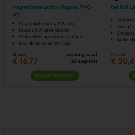
Magnetische Laptop Rugtas, PVC-
Bai Roll 
vrij
Waterafs
Magnetische gesp, PVC-vrij
Kies uit
Keuze uit diverse kleuren
Drukposi
Drukpositie op voorvak en flap
Bedrukke
Bedrukken vanaf 10 stuks
Levering vanaf
Al vanaf
Al vanaf
€ 16,77
€ 20,4
20 augustus
BEKIJK PRODUCT