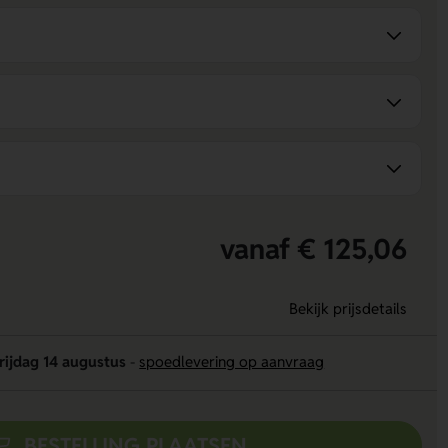
vanaf € 125,06
Bekijk prijsdetails
rijdag 14 augustus
-
spoedlevering op aanvraag
BESTELLING PLAATSEN