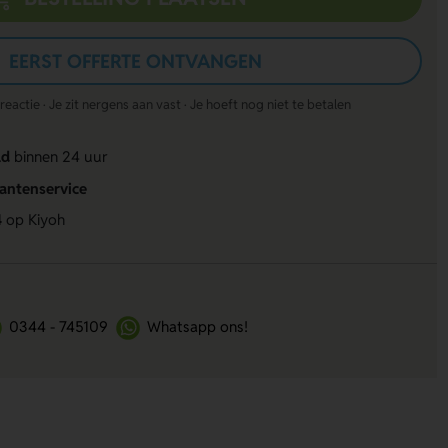
EERST OFFERTE ONTVANGEN
actie · Je zit nergens aan vast · Je hoeft nog niet te betalen
ld
binnen 24 uur
lantenservice
4
op Kiyoh
0344 - 745109
Whatsapp ons!