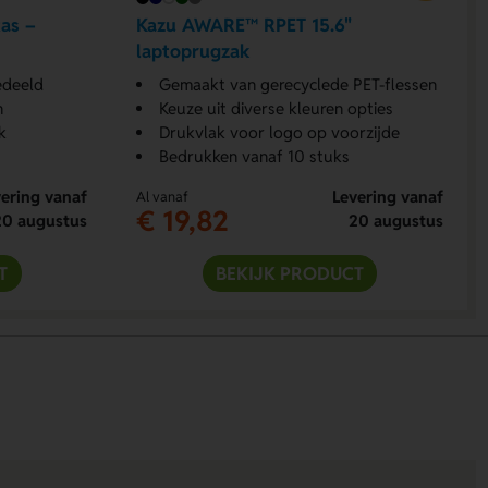
as –
Kazu AWARE™ RPET 15.6"
laptoprugzak
edeeld
Gemaakt van gerecyclede PET-flessen
n
Keuze uit diverse kleuren opties
k
Drukvlak voor logo op voorzijde
Bedrukken vanaf 10 stuks
ering vanaf
Levering vanaf
Al vanaf
€ 19,82
20 augustus
20 augustus
T
BEKIJK PRODUCT