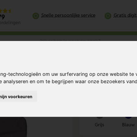
Snelle persoonlijke service
Gratis digi
79
ordelingen
rij
ing-technologieën om uw surfervaring op onze website te 
Bereken mijn prij
te analyseren en om te begrijpen waar onze bezoekers va
mijn voorkeuren
Kies kleur
1
Grijs
Blauw