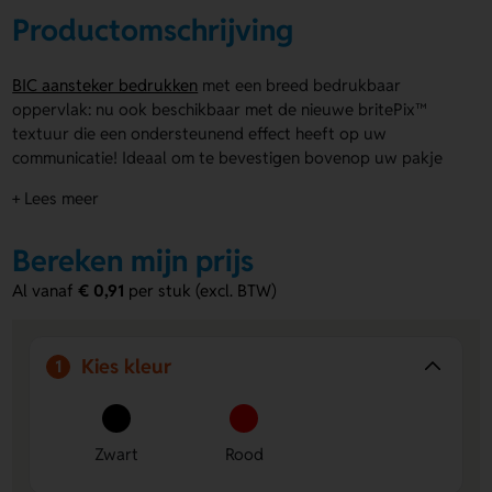
Productomschrijving
BIC aansteker bedrukken
met een breed bedrukbaar
oppervlak: nu ook beschikbaar met de nieuwe britePix™
textuur die een ondersteunend effect heeft op uw
communicatie! Ideaal om te bevestigen bovenop uw pakje
sigaretten! Full colour onderweg! Alle houders worden
+ Lees meer
geleverd met een witte BIC® J25 aansteker.
Hoe fantastisch zou het zijn wanneer jouw bedrukte
Bereken mijn prijs
aansteker langer meegaat? Dat kan met behulp van de
BIC
Al vanaf
€ 0,91
per stuk (excl. BTW)
aansteker | met hoes
. Hier laat je namelijk een hoes
personaliseren met jouw bedrijfslogo of slogan, wat
vervolgens keer op keer hergebruikt kan worden. Zodra de
Kies kleur
1
originele
BIC aansteker | met hoes
op is, kan de hoes
gewoon op bevat een unieke BritePix textuur die jouw
ontwerp nog meer tot leven laat komen. Binnenkort is het
ook mogelijk om in full color op de
BIC aansteker | met
Zwart
Rood
hoes
te printen.