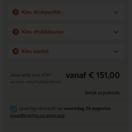
Voor
aanstekers bedrukken
kunt u altijd vrijblijvend contact
opnemen met Lavista voor een gratis drukproef.
Kies drukpositie
2
Kies drukkleuren
3
Kies aantal
4
vanaf € 151,00
Jouw prijs
(excl. BTW)
op basis van je huidige keuzes
Bekijk prijsdetails
Levering verwacht op
woensdag 26 augustus
-
spoedlevering op aanvraag