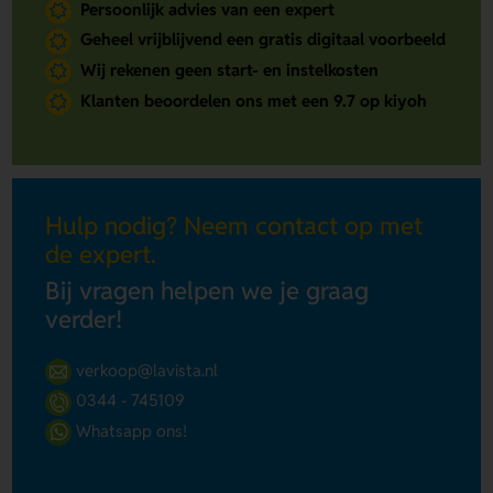
Persoonlijk advies van een expert
Geheel vrijblijvend een gratis digitaal voorbeeld
Wij rekenen geen start- en instelkosten
Klanten beoordelen ons met een 9.7 op kiyoh
Hulp nodig? Neem contact op met
de expert.
Bij vragen helpen we je graag
verder!
verkoop@lavista.nl
0344 - 745109
Whatsapp ons!