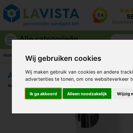
9,4
5
kiyoh beo
Alle categorieën
Home
Giveaways
Aanstekers
Aansteker GO Schuifregel
Wij gebruiken cookies
Wij maken gebruik van cookies en andere track
Aansteker GO Schuifregelaar
advertenties te tonen, om ons websiteverkeer 
Artikelnummer:
117045
Ik ga akkoord
Alleen noodzakelijk
Wijzig 