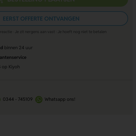
EERST OFFERTE ONTVANGEN
actie · Je zit nergens aan vast · Je hoeft nog niet te betalen
ld
binnen 24 uur
lantenservice
4
op Kiyoh
0344 - 745109
Whatsapp ons!