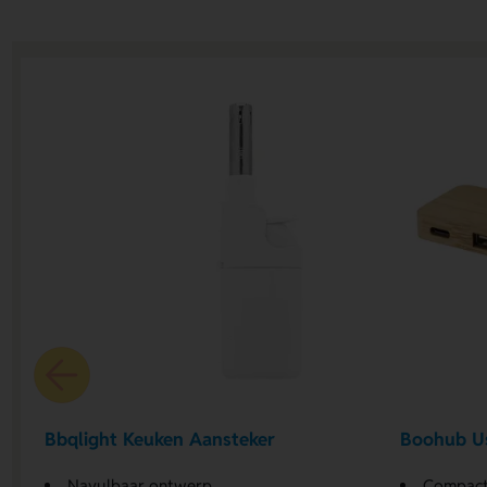
Bbqlight Keuken Aansteker
Boohub U
Navulbaar ontwerp
Compact