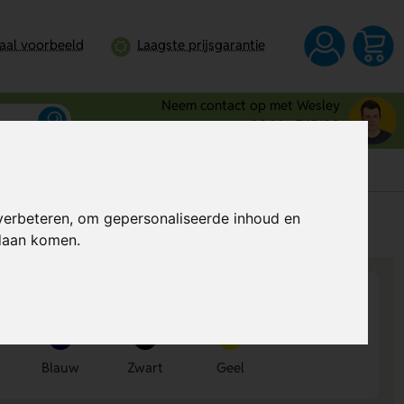
taal voorbeeld
Laagste prijsgarantie
Neem contact op met Wesley
0344 - 745109
verbeteren, om gepersonaliseerde inhoud en
s
Al vanaf
€ 0,34
per stuk (excl. BTW)
ndaan komen.
Blauw
Zwart
Geel