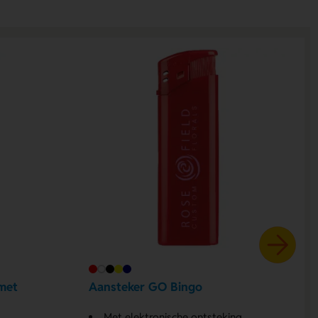
met
Aansteker GO Bingo
Met elektronische ontsteking