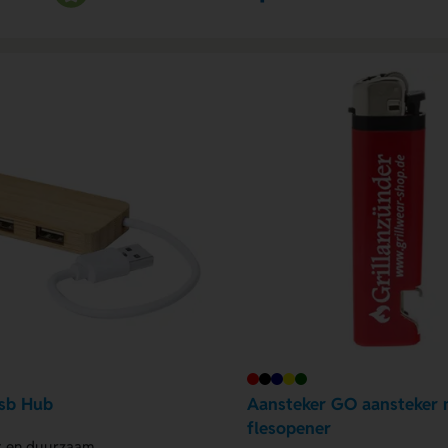
sb Hub
Aansteker GO aansteker 
flesopener
 en duurzaam