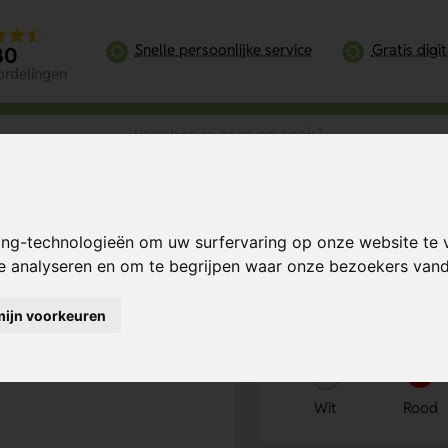
Snelle persoonlijke service
Gratis digi
80
ordelingen
aar
ing-technologieën om uw surfervaring op onze website te 
Bereken mijn prij
te analyseren en om te begrijpen waar onze bezoekers va
mijn voorkeuren
Kies kleur
1
Wit
Rood