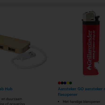
sb Hub
Aansteker GO aansteker 
flesopener
 en duurzaam
Met handige bieropener
ng of gravering