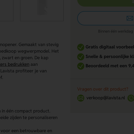
Binnen één werkdag re
enopener. Gemaakt van stevig
Gratis digitaal voorbee
n goedkoop wegwerpmodel. Het
Snelle & persoonlijke k
t, zwart en groen. De kap
kers bedrukken
aan
Beoordeeld met een 9,
avista profiteer je van
f.
Vragen over dit product?
verkoop@lavista.nl
 in één compact product.
ide zijden te personaliseren
 voor een betrouwbare en