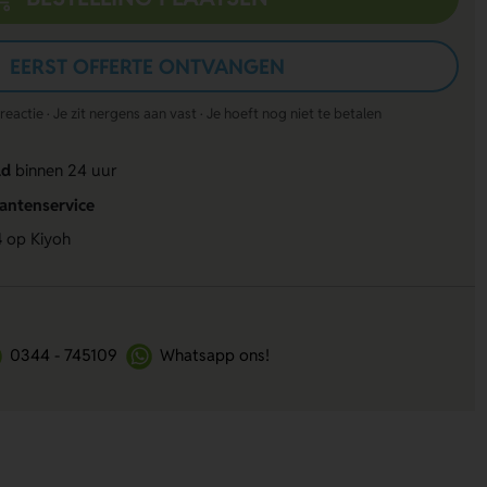
EERST OFFERTE ONTVANGEN
actie · Je zit nergens aan vast · Je hoeft nog niet te betalen
ld
binnen 24 uur
lantenservice
4
op Kiyoh
0344 - 745109
Whatsapp ons!