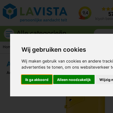
9,4
5
kiyoh beo
Alle categorieën
Home
Giveaways
Aanstekers
Aansteker Go Piezo Fless
Wij gebruiken cookies
Wij maken gebruik van cookies en andere track
Aansteker Go Piezo Flessenopene
advertenties te tonen, om ons websiteverkeer 
Artikelnummer:
117052
Ik ga akkoord
Alleen noodzakelijk
Wijzig 