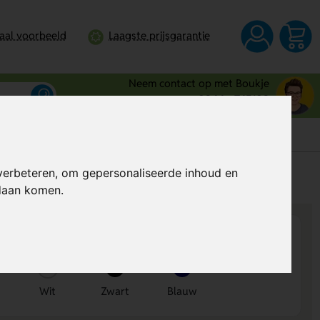
taal voorbeeld
Laagste prijsgarantie
Neem contact op met Boukje
0344 - 745109
verbeteren, om gepersonaliseerde inhoud en
s
Al vanaf
€ 0,32
per stuk (excl. BTW)
ndaan komen.
Wit
Zwart
Blauw