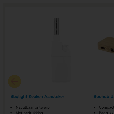
Bbqlight Keuken Aansteker
Boohub U
Navulbaar ontwerp
Compact
Met bedrukking
Bedrukki