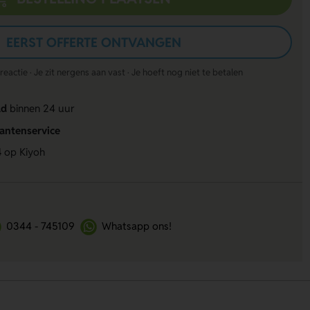
EERST OFFERTE ONTVANGEN
actie · Je zit nergens aan vast · Je hoeft nog niet te betalen
ld
binnen 24 uur
lantenservice
4
op Kiyoh
0344 - 745109
Whatsapp ons!