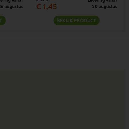
ering vanaf
Levering vanaf
Al vanaf
€ 1,45
26 augustus
20 augustus
T
BEKIJK PRODUCT