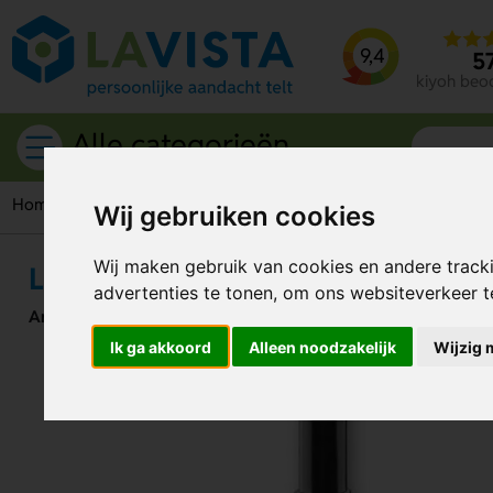
9,4
5
kiyoh beo
Alle categorieën
Home
Giveaways
Aanstekers
BBQ aanstekers
Lux Cand
Wij gebruiken cookies
Wij maken gebruik van cookies en andere track
Lux Candle Lite
advertenties te tonen, om ons websiteverkeer 
Artikelnummer:
117158
Ik ga akkoord
Alleen noodzakelijk
Wijzig 