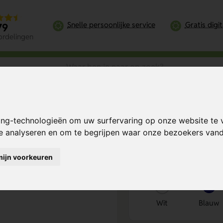
Snelle persoonlijke service
Gratis digi
79
ordelingen
le Lite
ing-technologieën om uw surfervaring op onze website te 
Bereken mijn prij
te analyseren en om te begrijpen waar onze bezoekers va
mijn voorkeuren
Kies kleur
1
Wit
Blauw