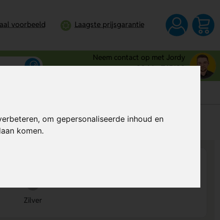
taal voorbeeld
Laagste prijsgarantie
Neem contact op met Jordy
0344 - 745109
verbeteren, om gepersonaliseerde inhoud en
s
Al vanaf
€ 0,90
per stuk (excl. BTW)
ndaan komen.
Zilver