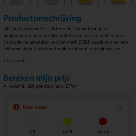
Productomschrijving
Met de aansteker Zorr Rubber Jet-Flame toon je je
dankbaarheid naar zakelijke relaties op een stijlvolle manier.
De moderne aansteker van het merk ZORR beschikt over een
jetflame, deze is windbestendig en ideaal voor binnen- en
buitengebruik. Het rubberen oppervlak maakt het item nog
+ Lees meer
specialer en is verkrijgbaar in diverse kleuren zoals wit, rood,
zwart en blauw. Laat je bedrijfsnaam, logo of tekst stralen
op deze
Bereken mijn prijs
aanstekers drukken
. Lavista heeft jarenlange
ervaring en biedt persoonlijk advies, gratis drukproeven en
Al vanaf
€ 1,09
per stuk (excl. BTW)
een ruime keuze aan personalisatiemogelijkheden. Maak
indruk met deze hoogwaardige aansteker en versterk je
zakelijke connecties met een attent gebaar.
Kies kleur
1
Voordelen van de Zorr Rubber Jet-
Flame
Personaliseerbaar met logo of tekst:
Wit
Geel
Laat je
Rood