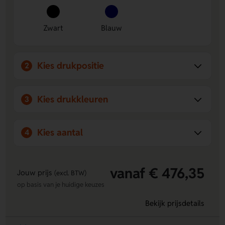
bedrijfsnaam of boodschap duidelijk zien voor een
professionele uitstraling.
Windbestendige jetflame:
Ideaal voor gebruik binnen
Zwart
Blauw
en buiten, waardoor de aansteker altijd betrouwbaar is.
Rubberen oppervlak in diverse kleuren:
Zorgt voor een
stijlvolle en duurzame uitstraling die opvalt bij zakelijke
Kies drukpositie
2
relaties.
Kies drukkleuren
3
Kies aantal
4
vanaf € 476,35
Jouw prijs
(excl. BTW)
op basis van je huidige keuzes
Bekijk prijsdetails