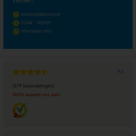
verder!
verkoop@lavista.nl
0344 - 745109
Whatsapp ons!
9.4
(579 beoordelingen)
100% beveelt ons aan!