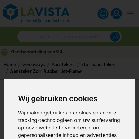
Snelle persoonlijke service
Home
Giveaways
Aanstekers
Stormaanstekers
Aansteker Zorr Rubber Jet-Flame
Aansteker Zorr Rubber Jet-
Wij gebruiken cookies
Flame
Wij maken gebruik van cookies en andere
Artikelnummer:
117227
tracking-technologieën om uw surfervaring
op onze website te verbeteren, om
gepersonaliseerde inhoud en advertenties