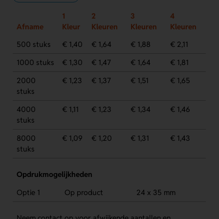
1
2
3
4
Afname
Kleur
Kleuren
Kleuren
Kleuren
500 stuks
€ 1,40
€ 1,64
€ 1,88
€ 2,11
1000 stuks
€ 1,30
€ 1,47
€ 1,64
€ 1,81
2000
€ 1,23
€ 1,37
€ 1,51
€ 1,65
stuks
4000
€ 1,11
€ 1,23
€ 1,34
€ 1,46
stuks
8000
€ 1,09
€ 1,20
€ 1,31
€ 1,43
stuks
Opdrukmogelijkheden
Optie 1
Op product
24 x 35 mm
Neem contact op voor afwijkende aantallen en