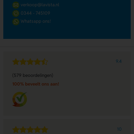
verkoop@lavista.nl
0344 - 745109
Whatsapp ons!
9.4
(579 beoordelingen)
100% beveelt ons aan!
10