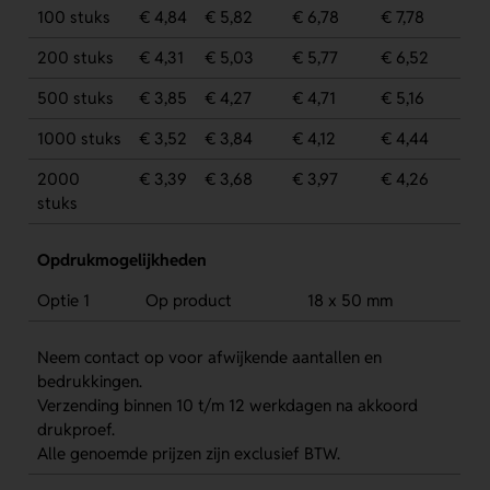
100 stuks
€ 4,84
€ 5,82
€ 6,78
€ 7,78
200 stuks
€ 4,31
€ 5,03
€ 5,77
€ 6,52
500 stuks
€ 3,85
€ 4,27
€ 4,71
€ 5,16
1000 stuks
€ 3,52
€ 3,84
€ 4,12
€ 4,44
2000
€ 3,39
€ 3,68
€ 3,97
€ 4,26
stuks
Opdrukmogelijkheden
Optie 1
Op product
18 x 50 mm
Neem contact op voor afwijkende aantallen en
bedrukkingen.
Verzending binnen 10 t/m 12 werkdagen na akkoord
drukproef.
Alle genoemde prijzen zijn exclusief BTW.