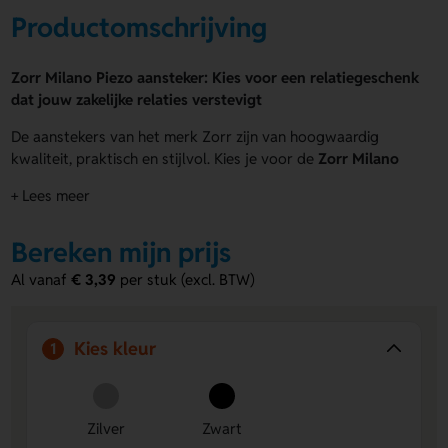
Productomschrijving
Zorr Milano Piezo aansteker: Kies voor een relatiegeschenk
dat jouw zakelijke relaties verstevigt
De aanstekers van het merk Zorr zijn van hoogwaardig
kwaliteit, praktisch en stijlvol. Kies je voor de
Zorr Milano
Piezo aansteker
, dan gaat het om een navulbare aansteker
+ Lees meer
die stevig is en snel opvalt. De
Zorr Milano Piezo aansteker
is te koop in het zilver (kunststof) of in het zwart, maar dan
Bereken mijn prijs
van metaal. Elke aansteker wordt apart in een doosje
verpakt, ideaal als relatiegeschenk aan je klanten en
Al vanaf
€ 3,39
per stuk (excl. BTW)
partners. Je kunt de
Zorr Milano Piezo aansteker
laten
graveren of bedrukken met het logo van je bedrijf, je naam
of tekst. Met jarenlange ervaring zijn wij jouw ideale partner
Kies kleur
1
voor het
bedrukken van aanstekers
.
Zilver
Zwart