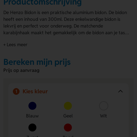
Productomschrijving
De Henzo Bidon is een praktische aluminium bidon. De bidon
heeft een inhoud van 300ml. Deze enkelwandige bidon is
lekvrij en perfect voor onderweg. De matchende
karabijnhaak maakt het gemakkelijk om de bidon aan je tas
te bevestigen. De Henzo Bidon is verkrijgbaar in vijf
+ Lees meer
opvallende kleuren: rood, wit, goudgeel, blauw en zwart.
Het ruime graveer- of drukvlak biedt veel mogelijkheden
voor personalisatie. Kies voor
Bereken mijn prijs
bidons bedrukken met logo
en
maak indruk met jouw bedrijf!
Prijs op aanvraag
Kies kleur
1
Blauw
Geel
Wit