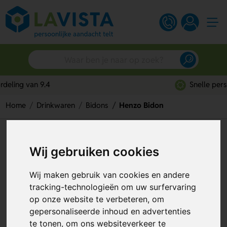
Snelle persoonlijke service
Home
Drinkwaren
Bidons
Henzo Bidon
Henzo Bidon
Wij gebruiken cookies
Artikelnummer:
133401
Wij maken gebruik van cookies en andere
tracking-technologieën om uw surfervaring
op onze website te verbeteren, om
gepersonaliseerde inhoud en advertenties
te tonen, om ons websiteverkeer te