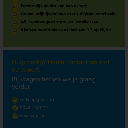
Persoonlijk advies van een expert
Geheel vrijblijvend een gratis digitaal voorbeeld
Wij rekenen geen start- en instelkosten
Klanten beoordelen ons met een 9.7 op kiyoh
Hulp nodig? Neem contact op met
de expert.
Bij vragen helpen we je graag
verder!
verkoop@lavista.nl
0344 - 745109
Whatsapp ons!